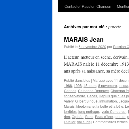
Contacter Passion Chanson
Mention
poterie
Archives par mot-clé :
MARAIS Jean
Publié le
5 novembre 2020
par
Passion 
L’acteur, metteur en scène, écrivain,
MARAIS naît le 11 décembre 1913 à
ans après sa naissance, sa mère déc
Publié dans
bios
|
Marqué avec
11 déce
1988
,
1998
,
45-tours
,
8 novembre
,
acteur
Cannes
,
Catherine Deneuve
,
Chanson fr
conservatoire
,
Décès
,
Depuis que tu es pa
Valéry
,
Gilbert Sinoué
,
inhumation
,
Jacqu
Marais
,
kleptomane
,
la belle et la bête
,
Le
terribles
,
long métrage
,
lycée Condorcet
,
rien
,
Orphée
,
Paris
,
Peau d'âne
,
peintre
,
p
s
l'Atelier
,
Vallauris
|
Commentaires fermés