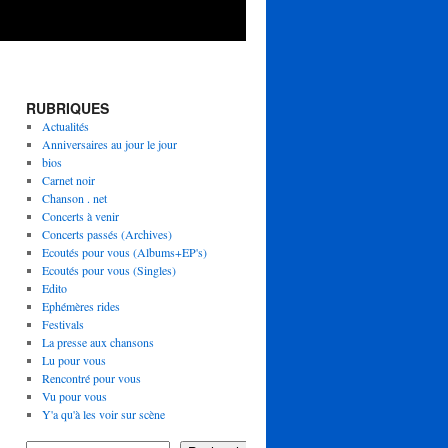
RUBRIQUES
Actualités
Anniversaires au jour le jour
bios
Carnet noir
Chanson . net
Concerts à venir
Concerts passés (Archives)
Ecoutés pour vous (Albums+EP's)
Ecoutés pour vous (Singles)
Edito
Ephémères rides
Festivals
La presse aux chansons
Lu pour vous
Rencontré pour vous
Vu pour vous
Y'a qu'à les voir sur scène