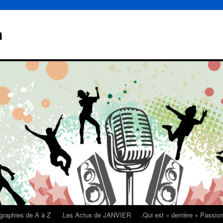
n
graphies de A à Z
.Les Actus de JANVIER
.Qui est « derrière » Passi