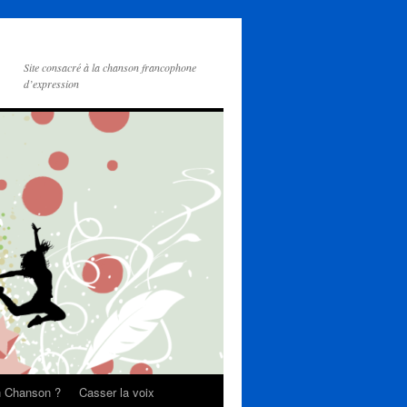
Site consacré à la chanson francophone
d’expression
on Chanson ?
Casser la voix