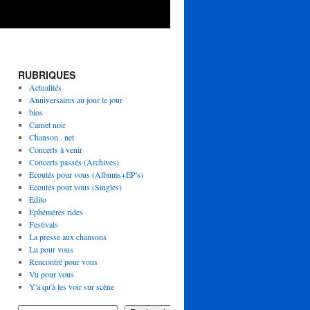
RUBRIQUES
Actualités
Anniversaires au jour le jour
bios
Carnet noir
Chanson . net
Concerts à venir
Concerts passés (Archives)
Ecoutés pour vous (Albums+EP's)
Ecoutés pour vous (Singles)
Edito
Ephémères rides
Festivals
La presse aux chansons
Lu pour vous
Rencontré pour vous
Vu pour vous
Y'a qu'à les voir sur scène