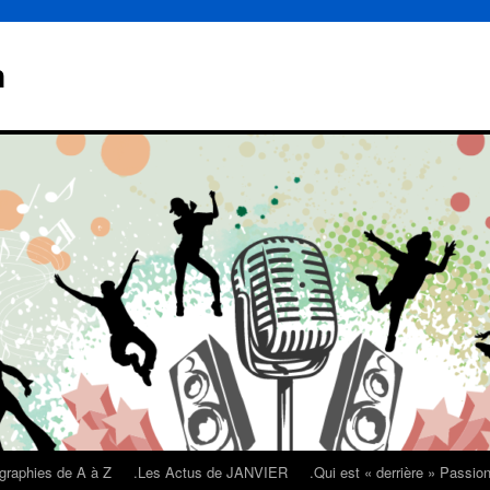
n
graphies de A à Z
.Les Actus de JANVIER
.Qui est « derrière » Passi