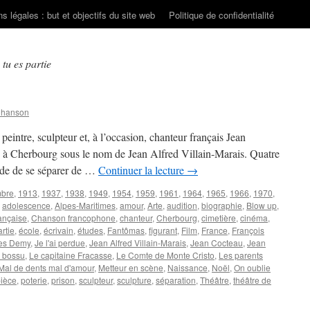
s légales : but et objectifs du site web
Politique de confidentialité
tu es partie
Chanson
 peintre, sculpteur et, à l’occasion, chanteur français Jean
 Cherbourg sous le nom de Jean Alfred Villain-Marais. Quatre
ide de se séparer de …
Continuer la lecture
→
mbre
,
1913
,
1937
,
1938
,
1949
,
1954
,
1959
,
1961
,
1964
,
1965
,
1966
,
1970
,
,
adolescence
,
Alpes-Maritimes
,
amour
,
Arte
,
audition
,
biographie
,
Blow up
,
ançaise
,
Chanson francophone
,
chanteur
,
Cherbourg
,
cimetière
,
cinéma
,
rtie
,
école
,
écrivain
,
études
,
Fantômas
,
figurant
,
Film
,
France
,
François
es Demy
,
Je l'ai perdue
,
Jean Alfred Villain-Marais
,
Jean Cocteau
,
Jean
 bossu
,
Le capitaine Fracasse
,
Le Comte de Monte Cristo
,
Les parents
Mal de dents mal d'amour
,
Metteur en scène
,
Naissance
,
Noël
,
On oublie
ièce
,
poterie
,
prison
,
sculpteur
,
sculpture
,
séparation
,
Théâtre
,
théâtre de
ur
MARAIS