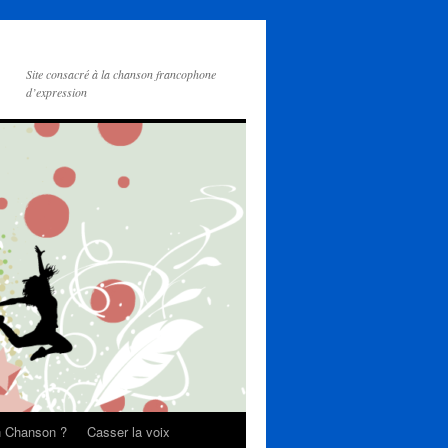
Site consacré à la chanson francophone
d’expression
on Chanson ?
Casser la voix