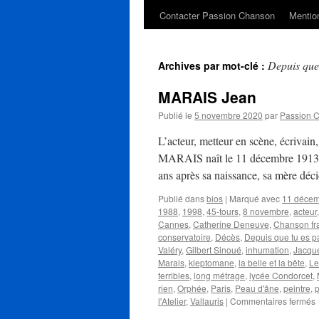
Contacter Passion Chanson
Mention
Depuis que 
Archives par mot-clé :
MARAIS Jean
Publié le
5 novembre 2020
par
Passion 
L’acteur, metteur en scène, écrivain,
MARAIS naît le 11 décembre 1913 à
ans après sa naissance, sa mère déc
Publié dans
bios
|
Marqué avec
11 déce
1988
,
1998
,
45-tours
,
8 novembre
,
acteur
Cannes
,
Catherine Deneuve
,
Chanson fr
conservatoire
,
Décès
,
Depuis que tu es pa
Valéry
,
Gilbert Sinoué
,
inhumation
,
Jacqu
Marais
,
kleptomane
,
la belle et la bête
,
Le
terribles
,
long métrage
,
lycée Condorcet
,
rien
,
Orphée
,
Paris
,
Peau d'âne
,
peintre
,
p
s
l'Atelier
,
Vallauris
|
Commentaires fermés