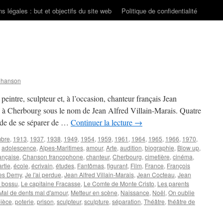
s légales : but et objectifs du site web
Politique de confidentialité
Chanson
 peintre, sculpteur et, à l’occasion, chanteur français Jean
 Cherbourg sous le nom de Jean Alfred Villain-Marais. Quatre
ide de se séparer de …
Continuer la lecture
→
mbre
,
1913
,
1937
,
1938
,
1949
,
1954
,
1959
,
1961
,
1964
,
1965
,
1966
,
1970
,
,
adolescence
,
Alpes-Maritimes
,
amour
,
Arte
,
audition
,
biographie
,
Blow up
,
ançaise
,
Chanson francophone
,
chanteur
,
Cherbourg
,
cimetière
,
cinéma
,
rtie
,
école
,
écrivain
,
études
,
Fantômas
,
figurant
,
Film
,
France
,
François
es Demy
,
Je l'ai perdue
,
Jean Alfred Villain-Marais
,
Jean Cocteau
,
Jean
 bossu
,
Le capitaine Fracasse
,
Le Comte de Monte Cristo
,
Les parents
Mal de dents mal d'amour
,
Metteur en scène
,
Naissance
,
Noël
,
On oublie
ièce
,
poterie
,
prison
,
sculpteur
,
sculpture
,
séparation
,
Théâtre
,
théâtre de
ur
MARAIS