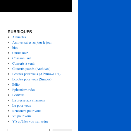
RUBRIQUES
Actualités
Anniversaires au jour le jour
bios
Carnet noir
Chanson . net
Concerts à venir
Concerts passés (Archives)
Ecoutés pour vous (Albums+EP's)
Ecoutés pour vous (Singles)
Edito
Ephémères rides
Festivals
La presse aux chansons
Lu pour vous
Rencontré pour vous
Vu pour vous
Y'a qu'à les voir sur scène