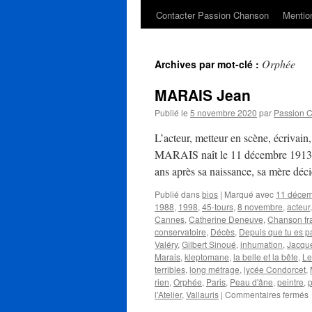
Contacter Passion Chanson
Mention
Orphée
Archives par mot-clé :
MARAIS Jean
Publié le
5 novembre 2020
par
Passion 
L’acteur, metteur en scène, écrivain,
MARAIS naît le 11 décembre 1913 à
ans après sa naissance, sa mère déc
Publié dans
bios
|
Marqué avec
11 déce
1988
,
1998
,
45-tours
,
8 novembre
,
acteur
Cannes
,
Catherine Deneuve
,
Chanson fr
conservatoire
,
Décès
,
Depuis que tu es pa
Valéry
,
Gilbert Sinoué
,
inhumation
,
Jacqu
Marais
,
kleptomane
,
la belle et la bête
,
Le
terribles
,
long métrage
,
lycée Condorcet
,
rien
,
Orphée
,
Paris
,
Peau d'âne
,
peintre
,
p
s
l'Atelier
,
Vallauris
|
Commentaires fermés