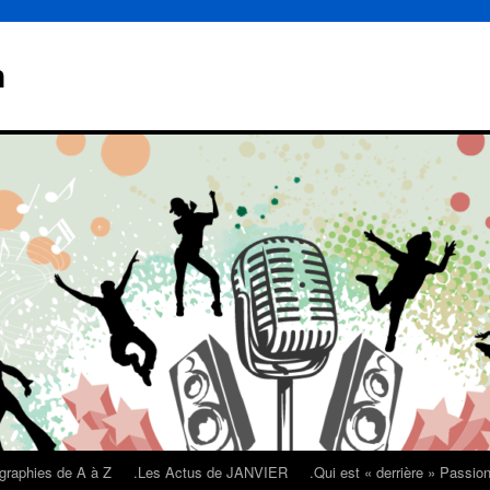
n
graphies de A à Z
.Les Actus de JANVIER
.Qui est « derrière » Passi