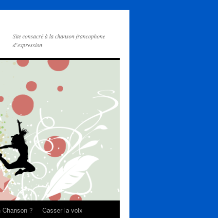
Site consacré à la chanson francophone
d’expression
on Chanson ?
Casser la voix