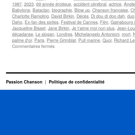
1987
,
2023
,
69 année érotique
,
accident cérébral
,
actrice
,
Angle
Babylone
,
Bataclan
,
biographie
,
Blow up
,
Chanson française
,
Ch
Charlotte Rampling
,
David Birkin
,
Décès
,
Di dou di doo dah
,
duo
Daho
,
Ex-fan des sixties
,
Festival de Cannes
,
Film
,
Gainsbourg
Jacqueline Bisset
,
Jane Birkin
,
Je t'aime moi non plus
,
Jean-Loui
décadanse
,
Le slogan
,
Londres
,
Michelangelo Antonioni
,
mort
,
palme d'or
,
Paris
,
Pierre Grimblat
,
Pull marine
,
Quoi
,
Richard Le
sur
Commentaires fermés
BIRKIN
Jane
Passion Chanson
Politique de confidentialité