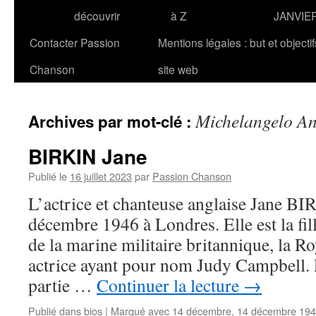
découvrir
à Z
JANVIE
Contacter Passion
Mentions légales : but et objecti
Chanson
site web
Michelangelo An
Archives par mot-clé :
BIRKIN Jane
Publié le
16 juillet 2023
par
Passion Chanson
L’actrice et chanteuse anglaise Jane BI
décembre 1946 à Londres. Elle est la f
de la marine militaire britannique, la R
actrice ayant pour nom Judy Campbell. 
partie …
Continuer la lecture
→
Publié dans
bios
|
Marqué avec
14 décembre
,
14 décembre 19