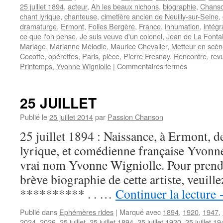
25 juillet 1894
,
acteur
,
Ah les beaux nichons
,
biographie
,
Chanso
chant lyrique
,
chanteuse
,
cimetière ancien de Neuilly-sur-Seine
,
dramaturge
,
Ermont
,
Folies Bergère
,
France
,
inhumation
,
intégr
ce que l'on pense
,
Je suis veuve d'un colonel
,
Jean de La Fonta
Mariage
,
Marianne Mélodie
,
Maurice Chevalier
,
Metteur en scè
Cocotte
,
opérettes
,
Paris
,
pièce
,
Pierre Fresnay
,
Rencontre
,
rev
sur
Printemps
,
Yvonne Wigniolle
|
Commentaires fermés
PRINTEM
Yvonne
25 JUILLET
Publié le
25 juillet 2014
par
Passion Chanson
25 juillet 1894 : Naissance, à Ermont, d
lyrique, et comédienne française Yvo
vrai nom Yvonne Wigniolle. Pour prend
brève biographie de cette artiste, veuil
********** . . …
Continuer la lecture
Publié dans
Ephémères rides
|
Marqué avec
1894
,
1920
,
1947
,
2024
,
2026
,
25 juillet
,
25 juillet 1894
,
25 juillet 1920
,
25 juillet 1