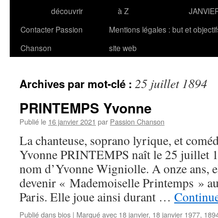
découvrir
à Z
JANVIE
Contacter Passion
Mentions légales : but et objecti
Chanson
site web
25 juillet 1894
Archives par mot-clé :
PRINTEMPS Yvonne
Publié le
16 janvier 2021
par
Passion Chanson
La chanteuse, soprano lyrique, et coméd
Yvonne PRINTEMPS naît le 25 juillet 1
nom d’Yvonne Wigniolle. A onze ans, e
devenir « Mademoiselle Printemps » au
Paris. Elle joue ainsi durant …
Continue
Publié dans
bios
|
Marqué avec
18 janvier
,
18 janvier 1977
,
189