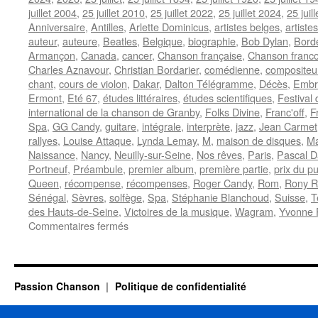
juillet 2004
,
25 juillet 2010
,
25 juillet 2022
,
25 juillet 2024
,
25 juil
Anniversaire
,
Antilles
,
Arlette Dominicus
,
artistes belges
,
artiste
auteur
,
auteure
,
Beatles
,
Belgique
,
biographie
,
Bob Dylan
,
Bord
Armançon
,
Canada
,
cancer
,
Chanson française
,
Chanson franc
Charles Aznavour
,
Christian Bordarier
,
comédienne
,
compositeu
chant
,
cours de violon
,
Dakar
,
Dalton Télégramme
,
Décès
,
Embra
Ermont
,
Eté 67
,
études littéraires
,
études scientifiques
,
Festival
international de la chanson de Granby
,
Folks Divine
,
Franc'off
,
F
Spa
,
GG Candy
,
guitare
,
intégrale
,
interprète
,
jazz
,
Jean Carmet
rallyes
,
Louise Attaque
,
Lynda Lemay
,
M
,
maison de disques
,
Ma
Naissance
,
Nancy
,
Neuilly-sur-Seine
,
Nos rêves
,
Paris
,
Pascal D
Portneuf
,
Préambule
,
premier album
,
première partie
,
prix du pu
Queen
,
récompense
,
récompenses
,
Roger Candy
,
Rom
,
Rony Ro
Sénégal
,
Sèvres
,
solfège
,
Spa
,
Stéphanie Blanchoud
,
Suisse
,
T
des Hauts-de-Seine
,
Victoires de la musique
,
Wagram
,
Yvonne 
sur
Commentaires fermés
25
JUILLET
Passion Chanson
Politique de confidentialité