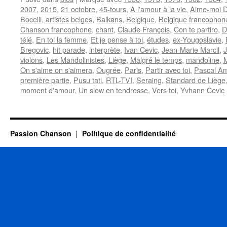
2007
,
2015
,
21 octobre
,
45-tours
,
A l'amour à la vie
,
Aime-moi D
Bocelli
,
artistes belges
,
Balkans
,
Belgique
,
Belgique francophon
Chanson francophone
,
chant
,
Claude François
,
Con te partiro
,
D
télé
,
En toi la femme
,
Et je pense à toi
,
études
,
ex-Yougoslavie
,
Bregovic
,
hit parade
,
interprète
,
Ivan Cevic
,
Jean-Marie Marcil
,
violons
,
Les Mandolinistes
,
Liège
,
Malgré le temps
,
mandoline
,
M
On s'aime on s'aimera
,
Ougrée
,
Paris
,
Partir avec toi
,
Pascal A
première partie
,
Pusu tati
,
RTL-TVI
,
Seraing
,
Standard de Liège
moment d'amour
,
Un slow en tendresse
,
Vers toi
,
Yvhann Cevic
Passion Chanson
Politique de confidentialité