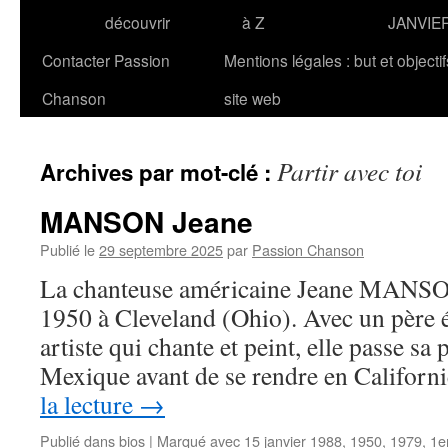
découvrir
à Z
JANVIE
Contacter Passion
Mentions légales : but et objecti
Chanson
site web
Partir avec toi
Archives par mot-clé :
MANSON Jeane
Publié le
29 septembre 2025
par
Passion Chanson
La chanteuse américaine Jeane MANSON
1950 à Cleveland (Ohio). Avec un père 
artiste qui chante et peint, elle passe sa
Mexique avant de se rendre en Californ
la lecture
→
Publié dans
bios
|
Marqué avec
15 janvier 1988
,
1950
,
1979
,
1e