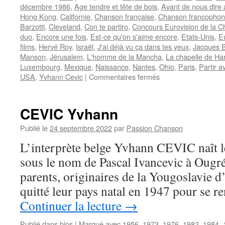
décembre 1986
,
Age tendre et tête de bois
,
Avant de nous dire 
Hong Kong
,
Californie
,
Chanson française
,
Chanson francopho
Barzotti
,
Cleveland
,
Con te partiro
,
Concours Eurovision de la 
duo
,
Encore une fois
,
Est-ce qu'on s'aime encore
,
Etats-Unis
,
E
films
,
Hervé Roy
,
Israël
,
J'ai déjà vu ça dans tes yeux
,
Jacques B
Manson
,
Jérusalem
,
L'homme de la Mancha
,
La chapelle de Ha
Luxembourg
,
Mexique
,
Naissance
,
Nantes
,
Ohio
,
Paris
,
Partir a
sur
USA
,
Yvhann Cevic
|
Commentaires fermés
MANSON
Jeane
CEVIC Yvhann
Publié le
24 septembre 2022
par
Passion Chanson
L’interprète belge Yvhann CEVIC naît l
sous le nom de Pascal Ivancevic à Ougré
parents, originaires de la Yougoslavie d
quitté leur pays natal en 1947 pour se 
Continuer la lecture
→
Publié dans
bios
|
Marqué avec
1956
,
1973
,
1976
,
1982
,
1984
,