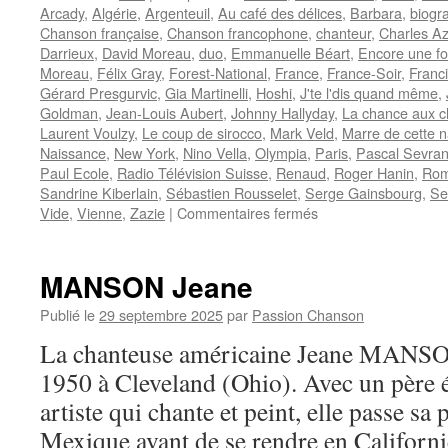
Arcady
,
Algérie
,
Argenteuil
,
Au café des délices
,
Barbara
,
biogr
Chanson française
,
Chanson francophone
,
chanteur
,
Charles A
Darrieux
,
David Moreau
,
duo
,
Emmanuelle Béart
,
Encore une fo
Moreau
,
Félix Gray
,
Forest-National
,
France
,
France-Soir
,
Franc
Gérard Presgurvic
,
Gia Martinelli
,
Hoshi
,
J'te l'dis quand même
,
Goldman
,
Jean-Louis Aubert
,
Johnny Hallyday
,
La chance aux 
Laurent Voulzy
,
Le coup de sirocco
,
Mark Veld
,
Marre de cette n
Naissance
,
New York
,
Nino Vella
,
Olympia
,
Paris
,
Pascal Sevra
Paul Ecole
,
Radio Télévision Suisse
,
Renaud
,
Roger Hanin
,
Rom
Sandrine Kiberlain
,
Sébastien Rousselet
,
Serge Gainsbourg
,
Se
sur
Vide
,
Vienne
,
Zazie
|
Commentaires fermés
BRUEL
Patrick
MANSON Jeane
Publié le
29 septembre 2025
par
Passion Chanson
La chanteuse américaine Jeane MANSON
1950 à Cleveland (Ohio). Avec un père 
artiste qui chante et peint, elle passe sa
Mexique avant de se rendre en Californ