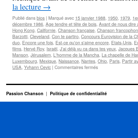
la lecture
→
Publié dans
bios
|
Marqué avec
15 janvier 1988
,
1950
,
1979
,
1e
décembre 1986
,
Age tendre et tête de bois
,
Avant de nous dire 
Hong Kong
,
Californie
,
Chanson française
,
Chanson francopho
Barzotti
,
Cleveland
,
Con te partiro
,
Concours Eurovision de la 
duo
,
Encore une fois
,
Est-ce qu'on s'aime encore
,
Etats-Unis
,
E
films
,
Hervé Roy
,
Israël
,
J'ai déjà vu ça dans tes yeux
,
Jacques B
Manson
,
Jérusalem
,
L'homme de la Mancha
,
La chapelle de Ha
Luxembourg
,
Mexique
,
Naissance
,
Nantes
,
Ohio
,
Paris
,
Partir a
sur
USA
,
Yvhann Cevic
|
Commentaires fermés
MANSON
Jeane
Passion Chanson
Politique de confidentialité