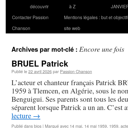
découvrir
à Z
JANVIE
Contacter Passion
Mentions légales : but et objecti
Chanson
site web
Encore une fois
Archives par mot-clé :
BRUEL Patrick
Publié le
22 avril 2026
par
Passion Chanson
L’acteur et chanteur français Patrick B
1959 à Tlemcen, en Algérie, sous le no
Benguigui. Ses parents sont tous les deu
séparent lorsque Patrick a un an. C’est
lecture
→
Publié dans
bios
|
Marqué avec
14 mai
,
14 mai 1959
,
1959
,
acte