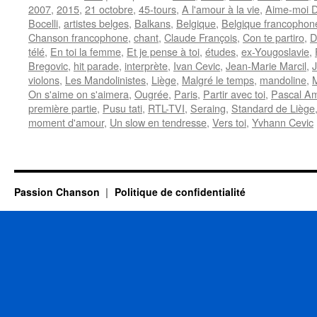
2007
,
2015
,
21 octobre
,
45-tours
,
A l'amour à la vie
,
Aime-moi D
Bocelli
,
artistes belges
,
Balkans
,
Belgique
,
Belgique francophon
Chanson francophone
,
chant
,
Claude François
,
Con te partiro
,
D
télé
,
En toi la femme
,
Et je pense à toi
,
études
,
ex-Yougoslavie
,
Bregovic
,
hit parade
,
interprète
,
Ivan Cevic
,
Jean-Marie Marcil
,
violons
,
Les Mandolinistes
,
Liège
,
Malgré le temps
,
mandoline
,
M
On s'aime on s'aimera
,
Ougrée
,
Paris
,
Partir avec toi
,
Pascal A
première partie
,
Pusu tati
,
RTL-TVI
,
Seraing
,
Standard de Liège
moment d'amour
,
Un slow en tendresse
,
Vers toi
,
Yvhann Cevic
Passion Chanson
Politique de confidentialité