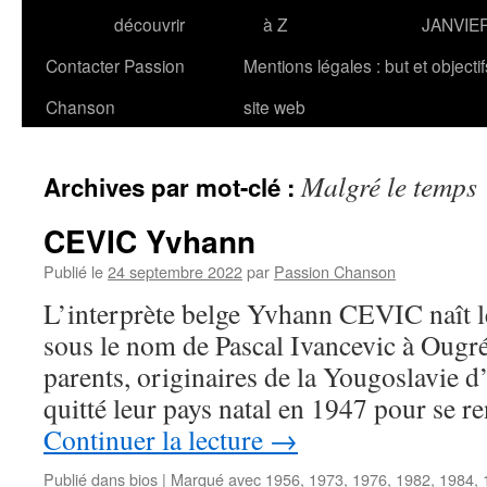
découvrir
à Z
JANVIE
Contacter Passion
Mentions légales : but et objecti
Chanson
site web
Malgré le temps
Archives par mot-clé :
CEVIC Yvhann
Publié le
24 septembre 2022
par
Passion Chanson
L’interprète belge Yvhann CEVIC naît l
sous le nom de Pascal Ivancevic à Ougré
parents, originaires de la Yougoslavie d
quitté leur pays natal en 1947 pour se 
Continuer la lecture
→
Publié dans
bios
|
Marqué avec
1956
,
1973
,
1976
,
1982
,
1984
,