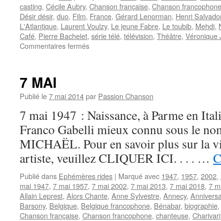
casting
,
Cécile Aubry
,
Chanson française
,
Chanson francophon
Désir désir
,
duo
,
Film
,
France
,
Gérard Lenorman
,
Henri Salvado
L'Atlantique
,
Laurent Voulzy
,
Le jeune Fabre
,
Le toubib
,
Mehdi
,
Café
,
Pierre Bachelet
,
série télé
,
télévision
,
Théâtre
,
Véronique 
sur
Commentaires fermés
JANNOT
Véronique
7 MAI
Publié le
7 mai 2014
par
Passion Chanson
7 mai 1947 : Naissance, à Parme en Itali
Franco Gabelli mieux connu sous le no
MICHAËL. Pour en savoir plus sur la vie 
artiste, veuillez CLIQUER ICI. . . . …
C
Publié dans
Ephémères rides
|
Marqué avec
1947
,
1957
,
2002
,
mai 1947
,
7 mai 1957
,
7 mai 2002
,
7 mai 2013
,
7 mai 2018
,
7 m
Allain Leprest
,
Alors Chante
,
Anne Sylvestre
,
Annecy
,
Anniversa
Barsony
,
Belgique
,
Belgique francophone
,
Bénabar
,
biographie
Chanson française
,
Chanson francophone
,
chanteuse
,
Charivari