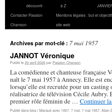
découvrir
à Z
JANVIE
Contacter Passion
Mentions légales : but et objecti
Chanson
site web
7 mai 1957
Archives par mot-clé :
JANNOT Véronique
Publié le
20 avril 2026
par
Passion Chanson
La comédienne et chanteuse française
naît le 7 mai 1957 à Annecy. Elle est en
lorsqu’elle est recrutée pour un casting 
réalisatrice de télévision Cécile Aubry. E
premier rôle féminin de …
Continuer la
Publié dans
bios
|
Marqué avec
1957
,
7 mai
,
7 mai 1957
,
Alain 