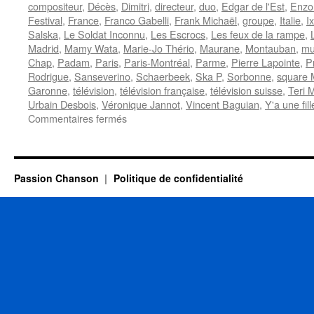
compositeur
,
Décès
,
Dimitri
,
directeur
,
duo
,
Edgar de l'Est
,
Enzo
Festival
,
France
,
Franco Gabelli
,
Frank Michaël
,
groupe
,
Italie
,
I
Salska
,
Le Soldat Inconnu
,
Les Escrocs
,
Les feux de la rampe
,
Madrid
,
Mamy Wata
,
Marie-Jo Thério
,
Maurane
,
Montauban
,
mu
Chap
,
Padam
,
Paris
,
Paris-Montréal
,
Parme
,
Pierre Lapointe
,
P
Rodrigue
,
Sanseverino
,
Schaerbeek
,
Ska P
,
Sorbonne
,
square 
Garonne
,
télévision
,
télévision française
,
télévision suisse
,
Teri 
Urbain Desbois
,
Véronique Jannot
,
Vincent Baguian
,
Y'a une fil
sur
Commentaires fermés
7
MAI
Passion Chanson
Politique de confidentialité