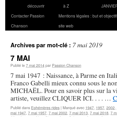
découvrir
à Z
JANVIE
Contacter Passion
Mentions légales : but et objecti
Chanson
site web
7 mai 2019
Archives par mot-clé :
7 MAI
Publié le
7 mai 2014
par
Passion Chanson
7 mai 1947 : Naissance, à Parme en Itali
Franco Gabelli mieux connu sous le no
MICHAËL. Pour en savoir plus sur la vie 
artiste, veuillez CLIQUER ICI. . . . …
C
Publié dans
Ephémères rides
|
Marqué avec
1947
,
1957
,
2002
,
mai 1947
,
7 mai 1957
,
7 mai 2002
,
7 mai 2013
,
7 mai 2018
,
7 m