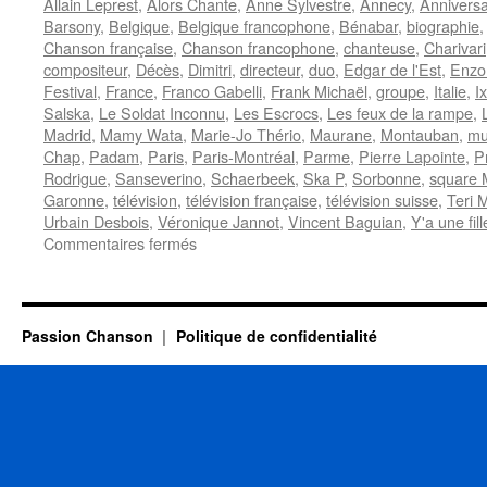
Allain Leprest
,
Alors Chante
,
Anne Sylvestre
,
Annecy
,
Anniversa
Barsony
,
Belgique
,
Belgique francophone
,
Bénabar
,
biographie
Chanson française
,
Chanson francophone
,
chanteuse
,
Charivari
compositeur
,
Décès
,
Dimitri
,
directeur
,
duo
,
Edgar de l'Est
,
Enzo
Festival
,
France
,
Franco Gabelli
,
Frank Michaël
,
groupe
,
Italie
,
I
Salska
,
Le Soldat Inconnu
,
Les Escrocs
,
Les feux de la rampe
,
Madrid
,
Mamy Wata
,
Marie-Jo Thério
,
Maurane
,
Montauban
,
mu
Chap
,
Padam
,
Paris
,
Paris-Montréal
,
Parme
,
Pierre Lapointe
,
P
Rodrigue
,
Sanseverino
,
Schaerbeek
,
Ska P
,
Sorbonne
,
square 
Garonne
,
télévision
,
télévision française
,
télévision suisse
,
Teri 
Urbain Desbois
,
Véronique Jannot
,
Vincent Baguian
,
Y'a une fil
sur
Commentaires fermés
7
MAI
Passion Chanson
Politique de confidentialité