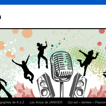
n
graphies de A à Z
.Les Actus de JANVIER
.Qui est « derrière » Passi