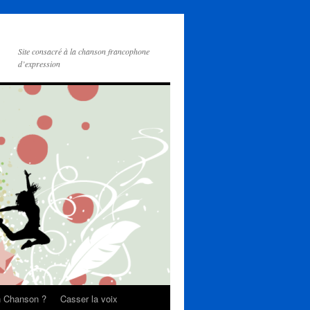
Site consacré à la chanson francophone
d’expression
on Chanson ?
Casser la voix