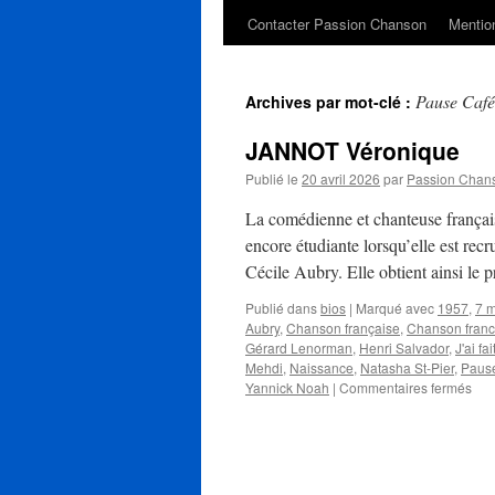
Contacter Passion Chanson
Mention
Pause Café
Archives par mot-clé :
JANNOT Véronique
Publié le
20 avril 2026
par
Passion Chan
La comédienne et chanteuse frança
encore étudiante lorsqu’elle est recr
Cécile Aubry. Elle obtient ainsi le
Publié dans
bios
|
Marqué avec
1957
,
7 m
Aubry
,
Chanson française
,
Chanson fran
Gérard Lenorman
,
Henri Salvador
,
J'ai fa
Mehdi
,
Naissance
,
Natasha St-Pier
,
Paus
sur
Yannick Noah
|
Commentaires fermés
JA
Vér