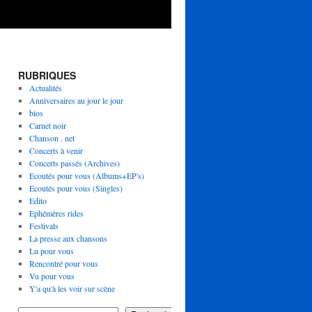
RUBRIQUES
Actualités
Anniversaires au jour le jour
bios
Carnet noir
Chanson . net
Concerts à venir
Concerts passés (Archives)
Ecoutés pour vous (Albums+EP's)
Ecoutés pour vous (Singles)
Edito
Ephémères rides
Festivals
La presse aux chansons
Lu pour vous
Rencontré pour vous
Vu pour vous
Y'a qu'à les voir sur scène