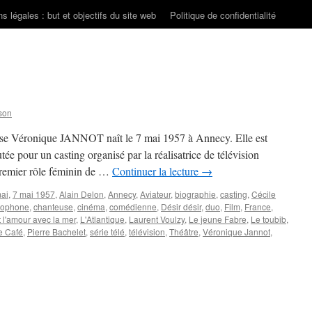
s légales : but et objectifs du site web
Politique de confidentialité
son
ise Véronique JANNOT naît le 7 mai 1957 à Annecy. Elle est
utée pour un casting organisé par la réalisatrice de télévision
 premier rôle féminin de …
Continuer la lecture
→
ai
,
7 mai 1957
,
Alain Delon
,
Annecy
,
Aviateur
,
biographie
,
casting
,
Cécile
cophone
,
chanteuse
,
cinéma
,
comédienne
,
Désir désir
,
duo
,
Film
,
France
,
it l'amour avec la mer
,
L'Atlantique
,
Laurent Voulzy
,
Le jeune Fabre
,
Le toubib
,
e Café
,
Pierre Bachelet
,
série télé
,
télévision
,
Théâtre
,
Véronique Jannot
,
NNOT
onique