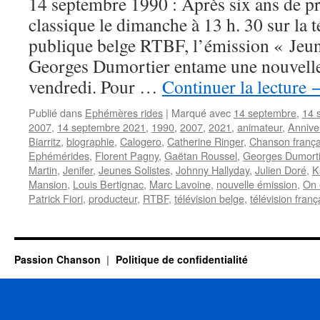
14 septembre 1990 : Après six ans de 
classique le dimanche à 13 h. 30 sur la 
publique belge RTBF, l’émission « Jeun
Georges Dumortier entame une nouvelle 
vendredi. Pour …
Continuer la lecture
Publié dans
Ephémères rides
|
Marqué avec
14 septembre
,
14 
2007
,
14 septembre 2021
,
1990
,
2007
,
2021
,
animateur
,
Annive
Biarritz
,
biographie
,
Calogero
,
Catherine Ringer
,
Chanson frança
Ephémérides
,
Florent Pagny
,
Gaëtan Roussel
,
Georges Dumorti
Martin
,
Jenifer
,
Jeunes Solistes
,
Johnny Hallyday
,
Julien Doré
,
K
Mansion
,
Louis Bertignac
,
Marc Lavoine
,
nouvelle émission
,
On 
Patrick Fiori
,
producteur
,
RTBF
,
télévision belge
,
télévision franç
Passion Chanson
Politique de confidentialité