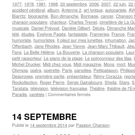
1977
,
1978
,
1981
,
1998
,
20 septembre
,
2006
,
2007
,
22 juin
,
22 
accident cérébral
,
album
,
Antenne 2
,
art lyrique
,
autocariste
,
AV
Biarritz
,
biographie
,
Bon dimanche
,
Borinage
,
cancer
,
Chanson f
chanson populaire
,
chanteur
,
Charles Trenet
,
cimetière de La Gui
musicale
,
Daniel Prévost
,
Danièle Gilbert
,
Décès
,
Dimanche Mar
télé
,
études
,
Evelyne Pagès
,
fantaisiste
,
Frameries
,
France
,
Fra
humoriste
,
humoristes
,
Il pleut sur mes lunettes
,
inhumation
,
Jac
Offenbach
,
Jane Rhodes
,
Jean Yanne
,
Jean-Marc Thibault
,
Jésu
Fans
,
La Belle Hélène
,
La Bouverie
,
La chanson populaire
,
Laur
petit rapporteur
,
Le piano de la plage
,
Le poinçonneur des lilas
,
Michel Drucker
,
Midi chez vous
,
Midi magazine
,
Mons
,
mort
,
Mus
Olympia
,
opéra
,
opérette
,
Paris
,
parodies
,
Petitpatapon
,
Philipp
Desproges
,
première partie
,
présentateur
,
Rémy Corazza
,
repri
Rockollection
,
Roger Pierre
,
Serge Gainsbourg
,
Sheila
,
Stars
,
S
Taratata
,
télévision
,
télévision française
,
Théâtre
,
théâtre de l'E
sur
Paradis
,
variétés
|
Commentaires fermés
MARTIN
Jacques
14 SEPTEMBRE
Publié le
14 septembre 2014
par
Passion Chanson