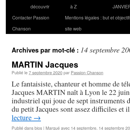
découvrir
à Z
JANVIE
Contacter Passion
Mentions légales : but et objecti
Chanson
site web
14 septembre 20
Archives par mot-clé :
MARTIN Jacques
Publié le
7 septembre 2020
par
Passion Chanson
Le fantaisiste, chanteur et homme de tél
Jacques MARTIN naît à Lyon le 22 juin 
industriel qui joue de sept instruments
du petit Jacques sont assez difficiles et i
lecture
→
Publié dans
bios
|
Marqué avec
14 septembre
,
14 septembre 2