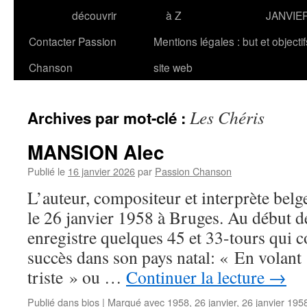
découvrir
à Z
JANVIE
Contacter Passion
Mentions légales : but et objecti
Chanson
site web
Les Chéris
Archives par mot-clé :
MANSION Alec
Publié le
16 janvier 2026
par
Passion Chanson
L’auteur, compositeur et interprète b
le 26 janvier 1958 à Bruges. Au début d
enregistre quelques 45 et 33-tours qui 
succès dans son pays natal: « En volant
triste » ou …
Continuer la lecture
→
Publié dans
bios
|
Marqué avec
1958
,
26 janvier
,
26 janvier 195