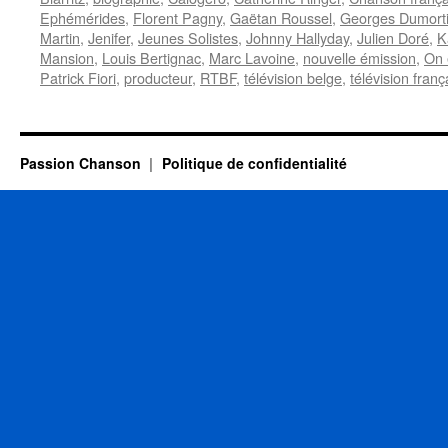
Ephémérides
,
Florent Pagny
,
Gaëtan Roussel
,
Georges Dumorti
Martin
,
Jenifer
,
Jeunes Solistes
,
Johnny Hallyday
,
Julien Doré
,
K
Mansion
,
Louis Bertignac
,
Marc Lavoine
,
nouvelle émission
,
On 
Patrick Fiori
,
producteur
,
RTBF
,
télévision belge
,
télévision franç
Passion Chanson
Politique de confidentialité