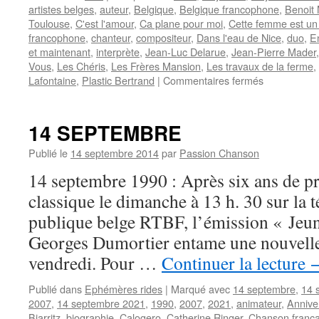
artistes belges
,
auteur
,
Belgique
,
Belgique francophone
,
Benoit
Toulouse
,
C'est l'amour
,
Ca plane pour moi
,
Cette femme est un
francophone
,
chanteur
,
compositeur
,
Dans l'eau de Nice
,
duo
,
E
et maintenant
,
interprète
,
Jean-Luc Delarue
,
Jean-Pierre Mader
Vous
,
Les Chéris
,
Les Frères Mansion
,
Les travaux de la ferme
,
sur
Lafontaine
,
Plastic Bertrand
|
Commentaires fermés
MANSION
Alec
14 SEPTEMBRE
Publié le
14 septembre 2014
par
Passion Chanson
14 septembre 1990 : Après six ans de 
classique le dimanche à 13 h. 30 sur la 
publique belge RTBF, l’émission « Jeun
Georges Dumortier entame une nouvelle 
vendredi. Pour …
Continuer la lecture
Publié dans
Ephémères rides
|
Marqué avec
14 septembre
,
14 
2007
,
14 septembre 2021
,
1990
,
2007
,
2021
,
animateur
,
Annive
Biarritz
,
biographie
,
Calogero
,
Catherine Ringer
,
Chanson frança