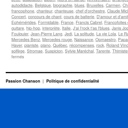
autodidacte
,
Belgique
,
biographie
,
blues
,
Bruxelles
,
Carmen
,
Ch
francophone
,
chanteur
,
chanteuse
,
chef d'orchestre
,
Claude Mic
Concert
,
concours de chant
,
cours de batterie
,
D'amour et d'ami
Ephémérides
,
Formidable
,
France
,
Francis Cabrel
,
Francofolies
guitare
,
hip-hop
,
interprète
,
Italie
,
J'ai l'rock t'as l'blues
,
Janis Jop
Foulquier
,
Jean-Pierre Lang
,
Jedi
,
La solitude
,
La vie Lola
,
Le R
Mercedes Benz
,
Mercedes rouge
,
Naissance
,
Opmaestro
,
Papa
Haver
,
pianiste
,
piano
,
Québec
,
récompenses
,
rock
,
Roland Vin
solfège
,
Stromae
,
Suspicion
,
Sylvie Maréchal
,
Tarente
,
Thimiste
sur
fermés
12
MARS
Passion Chanson
Politique de confidentialité