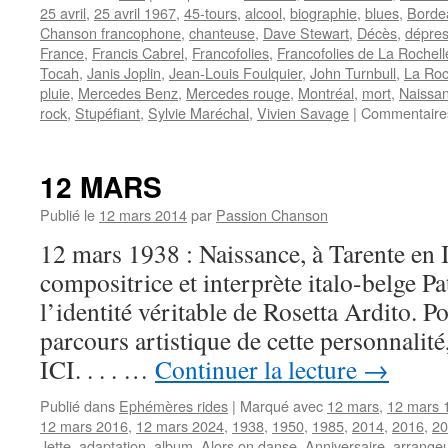
25 avril
,
25 avril 1967
,
45-tours
,
alcool
,
biographie
,
blues
,
Borde
Chanson francophone
,
chanteuse
,
Dave Stewart
,
Décès
,
dépres
France
,
Francis Cabrel
,
Francofolies
,
Francofolies de La Rochell
Tocah
,
Janis Joplin
,
Jean-Louis Foulquier
,
John Turnbull
,
La Roc
pluie
,
Mercedes Benz
,
Mercedes rouge
,
Montréal
,
mort
,
Naissa
rock
,
Stupéfiant
,
Sylvie Maréchal
,
Vivien Savage
|
Commentaire
12 MARS
Publié le
12 mars 2014
par
Passion Chanson
12 mars 1938 : Naissance, à Tarente en It
compositrice et interprète italo-belge 
l’identité véritable de Rosetta Ardito. Po
parcours artistique de cette personnali
ICI. . . . …
Continuer la lecture
→
Publié dans
Ephémères rides
|
Marqué avec
12 mars
,
12 mars 
12 mars 2016
,
12 mars 2024
,
1938
,
1950
,
1985
,
2014
,
2016
,
20
Jette
,
adaptation
,
album
,
Alors on danse
,
Anniversaire
,
arrange