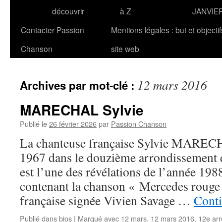
découvrir
à Z
JANVIE
Contacter Passion
Mentions légales : but et objecti
Chanson
site web
12 mars 2016
Archives par mot-clé :
MARECHAL Sylvie
Publié le
26 février 2026
par
Passion Chanson
La chanteuse française Sylvie MARECHA
1967 dans le douzième arrondissement de
est l’une des révélations de l’année 198
contenant la chanson « Mercedes rouge 
française signée Vivien Savage …
Conti
Publié dans
bios
|
Marqué avec
12 mars
,
12 mars 2016
,
12e arr