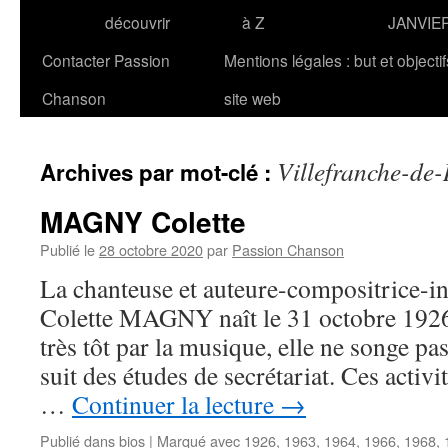
découvrir
à Z
JANVIE
Contacter Passion
Mentions légales : but et objecti
Chanson
site web
Villefranche-de
Archives par mot-clé :
MAGNY Colette
Publié le
28 octobre 2020
par
Passion Chanson
La chanteuse et auteure-compositrice-in
Colette MAGNY naît le 31 octobre 1926 
très tôt par la musique, elle ne songe pas
suit des études de secrétariat. Ces activi
…
Continuer la lecture
→
Publié dans
bios
|
Marqué avec
1926
,
1963
,
1964
,
1966
,
1968
,