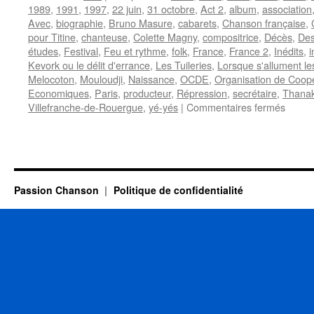
1989
,
1991
,
1997
,
22 juin
,
31 octobre
,
Act 2
,
album
,
association
Avec
,
biographie
,
Bruno Masure
,
cabarets
,
Chanson française
,
pour Titine
,
chanteuse
,
Colette Magny
,
compositrice
,
Décès
,
Des
études
,
Festival
,
Feu et rythme
,
folk
,
France
,
France 2
,
Inédits
,
i
Kevork ou le délit d'errance
,
Les Tuileries
,
Lorsque s'allument le
Melocoton
,
Mouloudji
,
Naissance
,
OCDE
,
Organisation de Coop
Economiques
,
Paris
,
producteur
,
Répression
,
secrétaire
,
Thana
sur
Villefranche-de-Rouergue
,
yé-yés
|
Commentaires fermés
MAGN
Colett
Passion Chanson
Politique de confidentialité