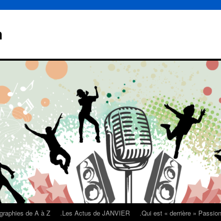
n
graphies de A à Z
.Les Actus de JANVIER
.Qui est « derrière » Passi