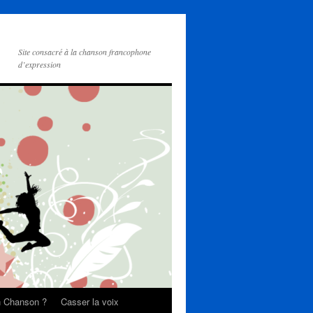
Site consacré à la chanson francophone
d’expression
on Chanson ?
Casser la voix