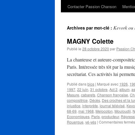
Contacter Passion Chanson
Mention
Kevork ou l
Archives par mot-clé :
MAGNY Colette
Publié le
28 octobre 2020
par
Passion C
La chanteuse et auteure-compositri
Paris. Intéressée très tôt par la musi
secrétariat. Ces activités lui permet
Publié dans
bios
|
Marqué avec
1926
,
19
1997
,
22 juin
,
31 octobre
,
Act 2
,
album
,
as
Masure
,
cabarets
,
Chanson française
,
Ch
compositrice
,
Décès
,
Des croches et la lu
injustice
,
interprète
,
journal télévisé
,
Kevor
68-69
,
mai 1968
,
Melocoton
,
Mouloudji
,
N
Economiques
,
Paris
,
producteur
,
Répress
Rouergue
,
yé-yés
|
Commentaires fermés