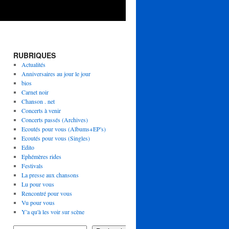
RUBRIQUES
Actualités
Anniversaires au jour le jour
bios
Carnet noir
Chanson . net
Concerts à venir
Concerts passés (Archives)
Ecoutés pour vous (Albums+EP's)
Ecoutés pour vous (Singles)
Edito
Ephémères rides
Festivals
La presse aux chansons
Lu pour vous
Rencontré pour vous
Vu pour vous
Y'a qu'à les voir sur scène