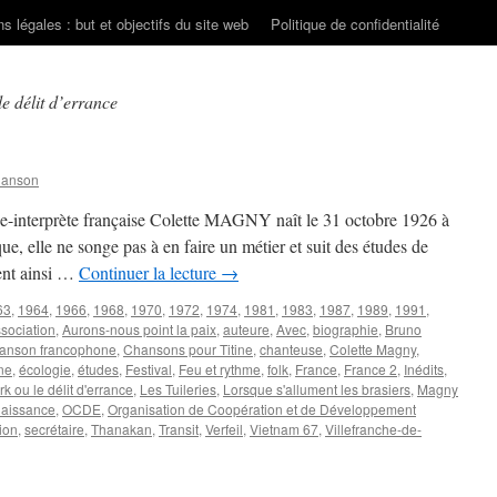
s légales : but et objectifs du site web
Politique de confidentialité
e délit d’errance
hanson
ce-interprète française Colette MAGNY naît le 31 octobre 1926 à
que, elle ne songe pas à en faire un métier et suit des études de
tent ainsi …
Continuer la lecture
→
63
,
1964
,
1966
,
1968
,
1970
,
1972
,
1974
,
1981
,
1983
,
1987
,
1989
,
1991
,
sociation
,
Aurons-nous point la paix
,
auteure
,
Avec
,
biographie
,
Bruno
anson francophone
,
Chansons pour Titine
,
chanteuse
,
Colette Magny
,
ne
,
écologie
,
études
,
Festival
,
Feu et rythme
,
folk
,
France
,
France 2
,
Inédits
,
k ou le délit d'errance
,
Les Tuileries
,
Lorsque s'allument les brasiers
,
Magny
aissance
,
OCDE
,
Organisation de Coopération et de Développement
ion
,
secrétaire
,
Thanakan
,
Transit
,
Verfeil
,
Vietnam 67
,
Villefranche-de-
sur
MAGNY
Colette