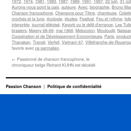
1972
,
1974
,
1981
,
1983
,
1987
,
1989
,
1991
,
1997
,
22 juin
,
31 oc
Aurons-nous point la paix
,
auteure
,
Avec
,
biographie
,
Bruno Ma
Chanson francophone
,
Chansons pour Titine
,
chanteuse
,
Colet
croches et la lune
,
écologie
,
études
,
Festival
,
Feu et rythme
,
folk
interprète
,
journal télévisé
,
Kevork ou le délit d'errance
,
Les Tuil
brasiers
,
Magny 68-69
,
mai 1968
,
Melocoton
,
Mouloudji
,
Naissa
Coopération et de Développement Economiques
,
Paris
,
product
Thanakan
,
Transit
,
Verfeil
,
Vietnam 67
,
Villefranche-de-Rouerg
favoris avec
ce permalien
.
←
Passionné de chanson francophone, le
chroniqueur belge Richard KUHN est décédé
Passion Chanson
Politique de confidentialité