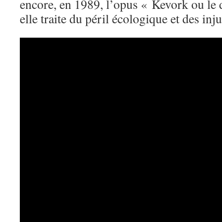
encore, en 1989, l’opus « Kevork ou le 
elle traite du péril écologique et des inj