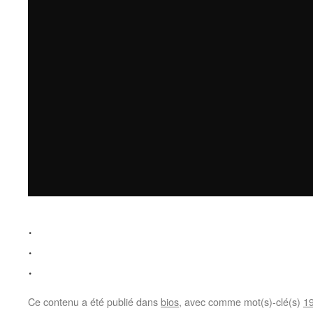
.
.
.
Ce contenu a été publié dans
bios
, avec comme mot(s)-clé(s)
1