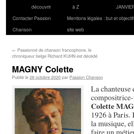
découvrir
à Z
JANVIE
Contacter Passion
Mentions légales : but et objecti
Chanson
site web
←
Passionné de chanson francophone, le
chroniqueur belge Richard KUHN est décédé
MAGNY Colette
Publié le
28 octobre 2020
par
Passion Chanson
La chanteuse 
compositrice-i
Colette MA
1926 à Paris. I
la musique, el
faire un métie