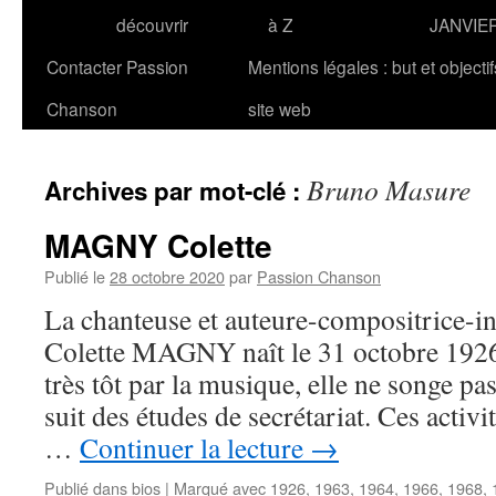
découvrir
à Z
JANVIE
Contacter Passion
Mentions légales : but et objecti
Chanson
site web
Bruno Masure
Archives par mot-clé :
MAGNY Colette
Publié le
28 octobre 2020
par
Passion Chanson
La chanteuse et auteure-compositrice-in
Colette MAGNY naît le 31 octobre 1926 
très tôt par la musique, elle ne songe pas
suit des études de secrétariat. Ces activi
…
Continuer la lecture
→
Publié dans
bios
|
Marqué avec
1926
,
1963
,
1964
,
1966
,
1968
,