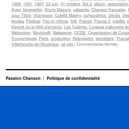
1989
,
1991
,
1997
,
22 juin
,
31 octobre
,
Act 2
,
album
,
association
Avec
,
biographie
,
Bruno Masure
,
cabarets
,
Chanson française
,
pour Titine
,
chanteuse
,
Colette Magny
,
compositrice
,
Décès
,
Des
études
,
Festival
,
Feu et rythme
,
folk
,
France
,
France 2
,
Inédits
,
i
Kevork ou le délit d'errance
,
Les Tuileries
,
Lorsque s'allument le
Melocoton
,
Mouloudji
,
Naissance
,
OCDE
,
Organisation de Coop
Economiques
,
Paris
,
producteur
,
Répression
,
secrétaire
,
Thana
sur
Villefranche-de-Rouergue
,
yé-yés
|
Commentaires fermés
MAGN
Colett
Passion Chanson
Politique de confidentialité