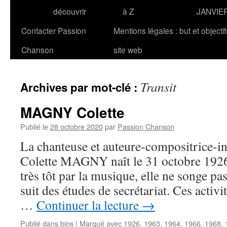
découvrir
à Z
JANVIE
Contacter Passion
Mentions légales : but et objecti
Chanson
site web
Transit
Archives par mot-clé :
MAGNY Colette
Publié le
28 octobre 2020
par
Passion Chanson
La chanteuse et auteure-compositrice-in
Colette MAGNY naît le 31 octobre 1926 
très tôt par la musique, elle ne songe pas
suit des études de secrétariat. Ces activi
…
Continuer la lecture
→
Publié dans
bios
|
Marqué avec
1926
,
1963
,
1964
,
1966
,
1968
,