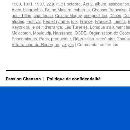
1989
,
1991
,
1997
,
22 juin
,
31 octobre
,
Act 2
,
album
,
association
Avec
,
biographie
,
Bruno Masure
,
cabarets
,
Chanson française
,
pour Titine
,
chanteuse
,
Colette Magny
,
compositrice
,
Décès
,
Des
études
,
Festival
,
Feu et rythme
,
folk
,
France
,
France 2
,
Inédits
,
i
Kevork ou le délit d'errance
,
Les Tuileries
,
Lorsque s'allument le
Melocoton
,
Mouloudji
,
Naissance
,
OCDE
,
Organisation de Coop
Economiques
,
Paris
,
producteur
,
Répression
,
secrétaire
,
Thana
sur
Villefranche-de-Rouergue
,
yé-yés
|
Commentaires fermés
MAGN
Colett
Passion Chanson
Politique de confidentialité