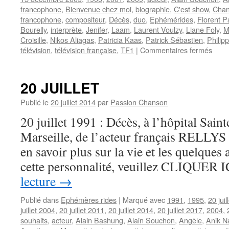
francophone
,
Bienvenue chez moi
,
biographie
,
C'est show
,
Chan
francophone
,
compositeur
,
Décès
,
duo
,
Ephémérides
,
Florent P
Bourelly
,
interprète
,
Jenifer
,
Laam
,
Laurent Voulzy
,
Liane Foly
,
M
Croisille
,
Nikos Aliagas
,
Patricia Kaas
,
Patrick Sébastien
,
Philip
sur
télévision
,
télévision française
,
TF1
|
Commentaires fermés
15
DEC
20 JUILLET
Publié le
20 juillet 2014
par
Passion Chanson
20 juillet 1991 : Décès, à l’hôpital Sai
Marseille, de l’acteur français RELLYS 
en savoir plus sur la vie et les quelques 
cette personnalité, veuillez CLIQUER IC
lecture
→
Publié dans
Ephémères rides
|
Marqué avec
1991
,
1995
,
20 juil
juillet 2004
,
20 juillet 2011
,
20 juillet 2014
,
20 juillet 2017
,
2004
,
souhaits
,
acteur
,
Alain Bashung
,
Alain Souchon
,
Angèle
,
Anik N