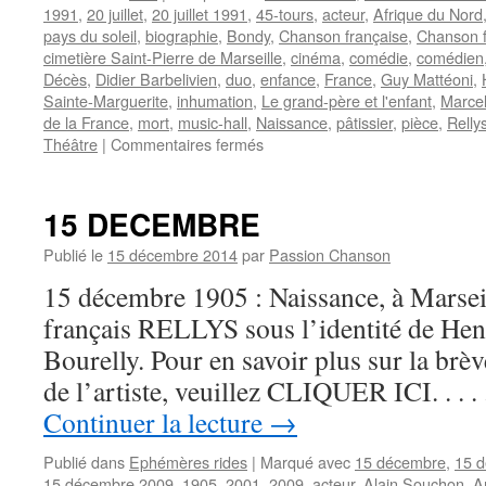
1991
,
20 juillet
,
20 juillet 1991
,
45-tours
,
acteur
,
Afrique du Nord
pays du soleil
,
biographie
,
Bondy
,
Chanson française
,
Chanson 
cimetière Saint-Pierre de Marseille
,
cinéma
,
comédie
,
comédien
Décès
,
Didier Barbelivien
,
duo
,
enfance
,
France
,
Guy Mattéoni
,
Sainte-Marguerite
,
inhumation
,
Le grand-père et l'enfant
,
Marce
de la France
,
mort
,
music-hall
,
Naissance
,
pâtissier
,
pièce
,
Relly
sur
Théâtre
|
Commentaires fermés
RELLYS
15 DECEMBRE
Publié le
15 décembre 2014
par
Passion Chanson
15 décembre 1905 : Naissance, à Marseil
français RELLYS sous l’identité de He
Bourelly. Pour en savoir plus sur la brè
de l’artiste, veuillez CLIQUER ICI. . . 
Continuer la lecture
→
Publié dans
Ephémères rides
|
Marqué avec
15 décembre
,
15 
15 décembre 2009
,
1905
,
2001
,
2009
,
acteur
,
Alain Souchon
,
A