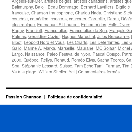
Argelès-sur-Mer
,
artistes belges
,
artistes canadiens
,
artistes qu
Balimurphy
,
Baloji
,
Beau Dommage
,
Bernard Lavilliers
,
Bigflo & 
française
,
Chanson francophone
,
Charlou Nada
,
Christiane Stéf
comédie
,
comédien
,
concerts
,
concours
,
Corneille
,
Daran
,
Décè
électronique
,
Emmanuel St-Laurent
,
Ephémérides
,
Faits Divers
Pagny
,
Franc'off
,
Francofolies
,
Francofolies de Spa
,
François Gu
Palmas
,
Géraldine Cozier
,
Hughes Maréchal
,
Julos Beaucarne
,
Bibot
,
Léopold Nord et Vous
,
Les Charts
,
Les Déferlantes
,
Les G
Gallo
,
Marine A
,
Marka
,
Marseille
,
Maurane
,
MC Solaar
,
Michel 
Largo
,
Naissance
,
Paleo Festival de Nyon
,
Pascal Obispo
,
Patri
2000
,
Québec
,
Rellys
,
Renaud
,
Roméo Elvis
,
Sacha Toorop
,
Sa
Spa
,
Stéphanie Lessard
,
Suisse
,
Tam'Echo'Tam'
,
Tarmac
,
Tim 
sur
Va à la plage
,
William Sheller
,
Yel
|
Commentaires fermés
20
JUILL
Passion Chanson
Politique de confidentialité