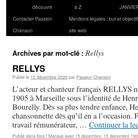
découvrir
à Z
JANVIE
Contacter Passion
Mentions légales : but et objecti
Chanson
site web
Rellys
Archives par mot-clé :
RELLYS
Publié le
12 décembre 2020
par
Passion Chanson
L’acteur et chanteur français RELLYS n
1905 à Marseille sous l’identité de Hen
Bourelly. Dès sa plus tendre enfance, He
chansonnette dès qu’il en a l’occasion. 
travail rémunérateur, …
Continuer la le
Publié dans
bios
|
Marqué avec
15 décembre
,
15 décembre 19