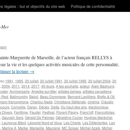
s légales : but et objectifs du site web
Politique de confidentialité
r-Mer
nson
 Sainte-Marguerite de Marseille, de l’acteur français RELLYS à
sur la vie et les quelques activités musicales de cette personnalité,
inuer la lecture
→
vec
1991
,
1995
,
20 juillet
,
20 juillet 1991
,
20 juillet 1995
,
20 juillet 2004
,
20
,
2004
,
2011
,
2014
,
2017
,
45-tours
,
A tes souhaits
,
acteur
,
Alain Bashung
,
oster
,
Anniversaire
,
Argelès-sur-Mer
,
artistes belges
,
artistes canadiens
,
e Red
,
Balimurphy
,
Baloji
,
Beau Dommage
,
Bernard Lavilliers
,
Bigflo & Oli
,
nson francophone
,
Charlou Nada
,
Christiane Stéfanski
,
cinéma
,
Claudio
ncours
,
Corneille
,
Daran
,
Décès
,
Delta
,
Du haut des airs
,
électronique
,
s Divers
,
Fantôme
,
Faudel
,
Festival
,
Florent Pagny
,
Franc'off
,
Francofolies
,
,
Gauvain Sers
,
Gérald De Palmas
,
Géraldine Cozier
,
Hughes Maréchal
,
,
Laurence Bibot
,
Léopold Nord et Vous
,
Les Charts
,
Les Déferlantes
,
Les
o
,
Marine A
,
Marka
,
Marseille
,
Maurane
,
MC Solaar
,
Michel Azaïs
,
Michel