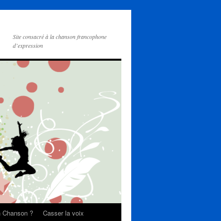
Site consacré à la chanson francophone
d’expression
on Chanson ?
Casser la voix