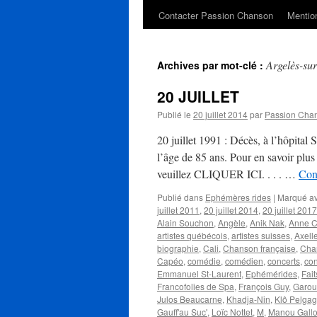
Contacter Passion Chanson
Mention
Argelès-su
Archives par mot-clé :
20 JUILLET
Publié le
20 juillet 2014
par
Passion Cha
20 juillet 1991 : Décès, à l’hôpital
l’âge de 85 ans. Pour en savoir plus 
veuillez CLIQUER ICI. . . . …
Cont
Publié dans
Ephémères rides
|
Marqué a
juillet 2011
,
20 juillet 2014
,
20 juillet 2017
Alain Souchon
,
Angèle
,
Anik Nak
,
Anne C
artistes québécois
,
artistes suisses
,
Axell
biographie
,
Cali
,
Chanson française
,
Cha
Capéo
,
comédie
,
comédien
,
concerts
,
co
Emmanuel St-Laurent
,
Ephémérides
,
Fait
Francofolies de Spa
,
François Guy
,
Garou
Julos Beaucarne
,
Khadja-Nin
,
Klô Pelgag
Gauff'au Suc'
,
Loïc Nottet
,
M
,
Manou Gall