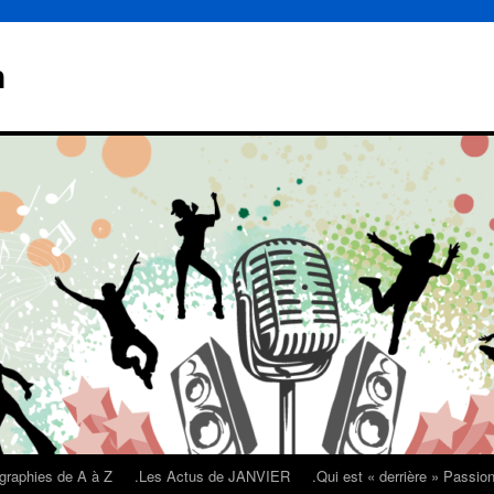
n
graphies de A à Z
.Les Actus de JANVIER
.Qui est « derrière » Passi