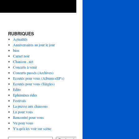
RUBRIQUES
Actualités
Anniversaires au jour le jour
bios
Carnet noir
Chanson . net
Concerts à venir
Concerts passés (Archives)
Ecoutés pour vous (Albums+EP's)
Ecoutés pour vous (Singles)
Edito
Ephémères rides
Festivals
La presse aux chansons
Lu pour vous
Rencontré pour vous
Vu pour vous
Y'a qu'à les voir sur scène