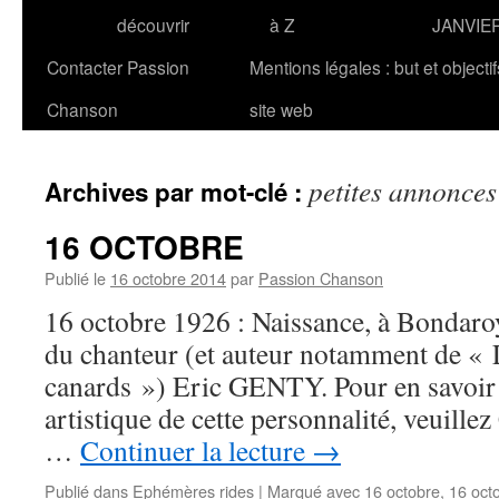
découvrir
à Z
JANVIE
Contacter Passion
Mentions légales : but et objecti
Chanson
site web
petites annonces
Archives par mot-clé :
16 OCTOBRE
Publié le
16 octobre 2014
par
Passion Chanson
16 octobre 1926 : Naissance, à Bondaro
du chanteur (et auteur notamment de « 
canards ») Eric GENTY. Pour en savoir 
artistique de cette personnalité, veuille
…
Continuer la lecture
→
Publié dans
Ephémères rides
|
Marqué avec
16 octobre
,
16 oct