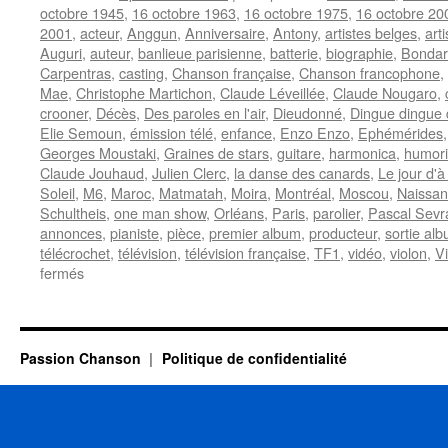
octobre 1945
,
16 octobre 1963
,
16 octobre 1975
,
16 octobre 20
2001
,
acteur
,
Anggun
,
Anniversaire
,
Antony
,
artistes belges
,
art
Auguri
,
auteur
,
banlieue parisienne
,
batterie
,
biographie
,
Bondar
Carpentras
,
casting
,
Chanson française
,
Chanson francophone
,
Mae
,
Christophe Martichon
,
Claude Léveillée
,
Claude Nougaro
,
crooner
,
Décès
,
Des paroles en l'air
,
Dieudonné
,
Dingue dingue 
Elie Semoun
,
émission télé
,
enfance
,
Enzo Enzo
,
Ephémérides
Georges Moustaki
,
Graines de stars
,
guitare
,
harmonica
,
humori
Claude Jouhaud
,
Julien Clerc
,
la danse des canards
,
Le jour d'à
Soleil
,
M6
,
Maroc
,
Matmatah
,
Moira
,
Montréal
,
Moscou
,
Naissa
Schultheis
,
one man show
,
Orléans
,
Paris
,
parolier
,
Pascal Sevr
annonces
,
pianiste
,
pièce
,
premier album
,
producteur
,
sortie al
télécrochet
,
télévision
,
télévision française
,
TF1
,
vidéo
,
violon
,
V
sur
fermés
16
OCTOBRE
Passion Chanson
Politique de confidentialité