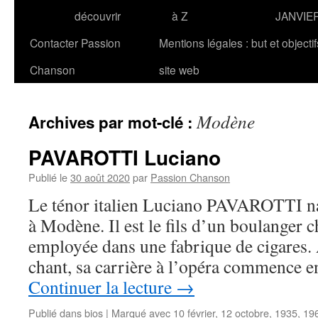
découvrir
à Z
JANVIE
Contacter Passion
Mentions légales : but et objecti
Chanson
site web
Modène
Archives par mot-clé :
PAVAROTTI Luciano
Publié le
30 août 2020
par
Passion Chanson
Le ténor italien Luciano PAVAROTTI na
à Modène. Il est le fils d’un boulanger 
employée dans une fabrique de cigares.
chant, sa carrière à l’opéra commence e
Continuer la lecture
→
Publié dans
bios
|
Marqué avec
10 février
,
12 octobre
,
1935
,
19