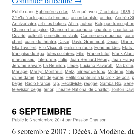
Continuer la lecture
→
Publié dans
Ephémères rides
|
Marqué avec
12 octobre
,
1935
,
22 v'là l'rock spéciale femmes
,
accordéoniste
,
actrice
,
Andrée S
Anniversaire
,
artistes belges
,
Atina
,
auteur
,
Belgique francopho
Chanson française
,
Chanson francophone
,
chanteur
,
chanteuse
Célarié
,
collectif
,
comédie musicale
,
Comme des mouches
,
com
chant
,
cours de théâtre
,
Dakar
,
David Grammont
,
Décès
,
Diane 
Elio Tavolieri
,
Elio Visconti
,
émission radio
,
Ephémérides
,
Etats-
française de Spa
,
fêtes scolaires
,
Film
,
France Inter
,
Frank Alam
marche seul
,
interprète
,
Italie
,
Jean-Bernard Hébey
,
Jean-Franç
Jérôme Savary
,
La Réunion
,
Liège
,
Luciano Pavarotti
,
Ma biche
Mariage
,
Marilyn Montreuil
,
Metz
,
mineur de fond
,
Modène
,
Nai
d'une dame
,
Petit déjeuner
,
Petits chanteurs à la croix de bois
,
p
belge
,
Radio France
,
rap
,
Récidiviste
,
reggae
,
Samba Rio
,
Séné
télévision belge
,
ténor
,
Théâtre National de Chaillot
,
Tonton Davi
6 SEPTEMBRE
Publié le
6 septembre 2014
par
Passion Chanson
6 septembre 2007 : Décès, à Modène, du