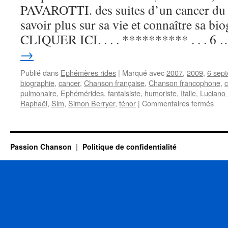
PAVAROTTI. des suites d’un cancer du 
savoir plus sur sa vie et connaître sa bio
CLIQUER ICI. . . . ********** . . . 6
→
Publié dans
Ephémères rides
|
Marqué avec
2007
,
2009
,
6 sep
biographie
,
cancer
,
Chanson française
,
Chanson francophone
,
c
pulmonaire
,
Ephémérides
,
fantaisiste
,
humoriste
,
Italie
,
Luciano 
sur
Raphaël
,
Sim
,
Simon Berryer
,
ténor
|
Commentaires fermés
6
SE
Passion Chanson
Politique de confidentialité