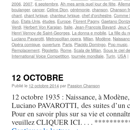
2006
,
2007
,
6 septembre
,
Ah mes amis quel jour de fête
,
Allem
boulanger
,
cancer
,
Céline Dion
,
cérémonie
,
chanson
,
Chanson f
chant
,
chant lyrique
,
chanteur lyrique
,
chef d'orchestre
,
Comme l
duo
,
Etats-Unis
,
études
,
Europe
,
Florent Pagny
,
Gaetano Donize
Verdi
,
Herbert Von Karajan
,
Italie
,
Jean-François Bayard
,
Jeux 
Henri Vernoy de Saint-Georges
,
La donna e mobile
,
La fille du 
Luciano Pavarotti
,
Metropolitan opera
,
Milan
,
Modène
,
Naissanc
Opéra comique
,
ouverture
,
Paris
,
Placido Domingo
,
Pop music
,
Remplacement
,
Rigoletto
,
Rome
,
Scala de Milan
,
Sous le ciel d
International Voice Competition
,
tournée mondiale
,
Turin
,
USA
|
12 OCTOBRE
Publié le
12 octobre 2014
par
Passion Chanson
12 octobre 1935 : Naissance, à Modène, 
Luciano PAVAROTTI, des suites d’un c
Pour en savoir plus sur sa vie et connaît
veuillez CLIQUER ICI. . . . **********