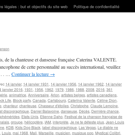
s légales : but et objectifs du site web
Politique de confidentialité
anson
is, de la chanteuse et danseuse française Caterina VALENTE.
rancophone de cette personnalité au succès international, veuillez
 . . …
Continuer la lecture
→
vec
14 janvier
,
14 janvier 1931
,
14 janvier 1956
,
14 janvier 1962
,
14 janvier
4 janvier 2016
,
1931
,
1956
,
1962
,
1979
,
1986
,
1988
,
2008
,
2016
,
361
gérie
,
animatrice
,
Anniversaire
,
Arlon
,
artistes belges
,
artistes canadiens
,
ck Life
,
Block party
,
Canada
,
Carlsbourg
,
Caterina Valente
,
Céline Dion
,
e
,
chanteur
,
chanteuse
,
Chasseur d'étoiles
,
Christophe
,
Claude Lemoine
,
at discographique
,
Daniel Balavoine
,
danseuse
,
Décès
,
Dernière chance
,
phémérides
,
Etats-Unis
,
Etienne Daho
,
Festival de la chanson française de
halais
,
groupe
,
hélicoptère
,
IAM
,
interprète
,
Je ne te déteste plus
,
Jean-Louis
ine
,
KDB
,
Kids Dog Black
,
label discographique
,
Las Vegas
,
Le diable ne
,
Louis
,
mai 1968
,
Mali
,
Marseille
,
musicien
,
musique pop
,
Mystical Colibri
,