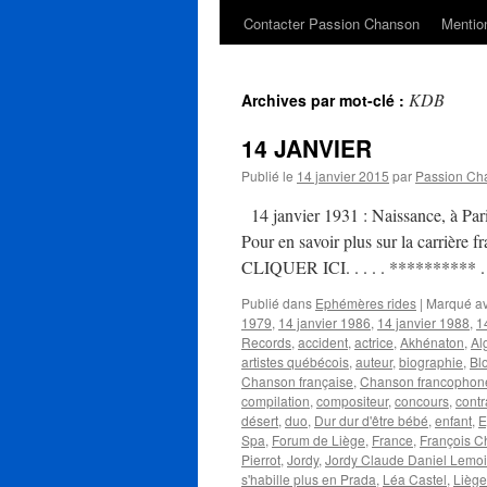
Contacter Passion Chanson
Mention
KDB
Archives par mot-clé :
14 JANVIER
Publié le
14 janvier 2015
par
Passion Ch
14 janvier 1931 : Naissance, à Par
Pour en savoir plus sur la carrière f
CLIQUER ICI. . . . . ********** .
Publié dans
Ephémères rides
|
Marqué a
1979
,
14 janvier 1986
,
14 janvier 1988
,
1
Records
,
accident
,
actrice
,
Akhénaton
,
Al
artistes québécois
,
auteur
,
biographie
,
Blo
Chanson française
,
Chanson francophon
compilation
,
compositeur
,
concours
,
contr
désert
,
duo
,
Dur dur d'être bébé
,
enfant
,
E
Spa
,
Forum de Liège
,
France
,
François C
Pierrot
,
Jordy
,
Jordy Claude Daniel Lemo
s'habille plus en Prada
,
Léa Castel
,
Liège