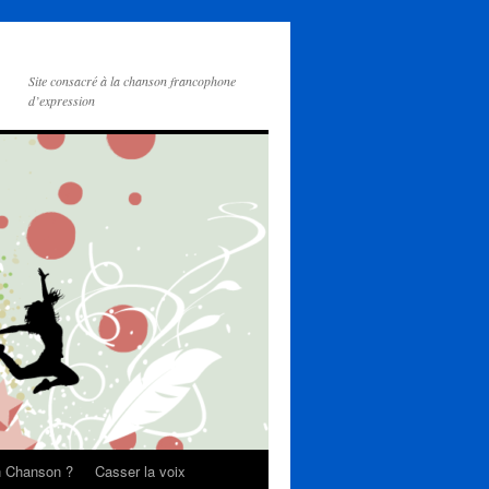
Site consacré à la chanson francophone
d’expression
on Chanson ?
Casser la voix