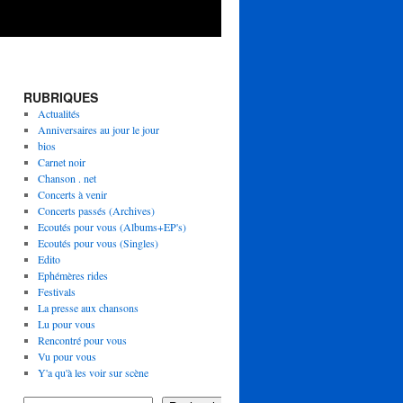
RUBRIQUES
Actualités
Anniversaires au jour le jour
bios
Carnet noir
Chanson . net
Concerts à venir
Concerts passés (Archives)
Ecoutés pour vous (Albums+EP's)
Ecoutés pour vous (Singles)
Edito
Ephémères rides
Festivals
La presse aux chansons
Lu pour vous
Rencontré pour vous
Vu pour vous
Y'a qu'à les voir sur scène