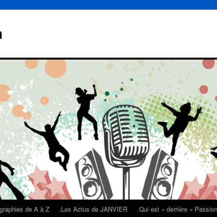
n
graphies de A à Z
.Les Actus de JANVIER
.Qui est « derrière » Passi