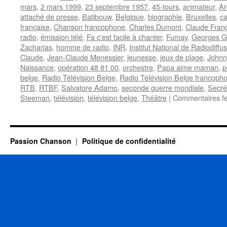
mars
,
2 mars 1999
,
23 septembre 1957
,
45-tours
,
animateur
,
Ar
attaché de presse
,
Batibouw
,
Belgique
,
biographie
,
Bruxelles
,
ca
française
,
Chanson francophone
,
Charles Dumont
,
Claude Fran
radio
,
émission télé
,
Fa c'est facile à chanter
,
Fumay
,
Georges G
Zacharias
,
homme de radio
,
INR
,
Institut National de Radiodiffu
Claude
,
Jean-Claude Menessier
,
jeunesse
,
jeux de plage
,
Johnn
Naissance
,
opération 48 81 00
,
orchestre
,
Papa aime maman
,
p
belge
,
Radio Télévision Belge
,
Radio Télévision Belge francoph
RTB
,
RTBF
,
Salvatore Adamo
,
seconde guerre mondiale
,
Secrét
Steeman
,
télévision
,
télévision belge
,
Théâtre
|
Commentaires f
Passion Chanson
Politique de confidentialité