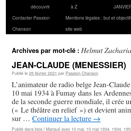
découvrir
à Z
JANVIE
Contacter Passion
Mentions légales : but et objecti
Chanson
site web
Helmut Zachari
Archives par mot-clé :
JEAN-CLAUDE (MENESSIER)
Publié le
25 février 2021
par
Passion Chanson
L’animateur de radio belge Jean-Clau
10 mai 1934 à Fumay dans les Ardennes 
de la seconde guerre mondiale, il crée u
(« Le théâtre en relief ») et devient ani
sur …
Continuer la lecture
→
Publié dans
bios
|
Marqué avec
10 mai
,
10 mai 1934
,
1934
,
195