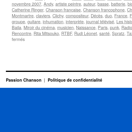
novembre 2007
,
Andy
,
artiste peintre
,
auteur
,
basse
,
batterie
,
bi
Catherine Ringer
,
Chanson française
,
Chanson francophone
,
Ch
Montmartre
,
claviers
,
Clichy
,
compositeur
,
Décès
,
duo
,
France
,
F
groupe
,
guitare
,
inhumation
,
interprète
,
journal télévisé
,
Les hist
Baila
,
Miroir du cinéma
,
musicien
,
Naissance
,
Paris
,
punk
,
Radio
Rencontre
,
Rita Mitsouko
,
RTBF
,
Rudi Léonet
,
santé
,
Spratz
,
Tax
sur
fermés
CHICHIN
Fred
(RITA
MITSOUKO)
Passion Chanson
Politique de confidentialité