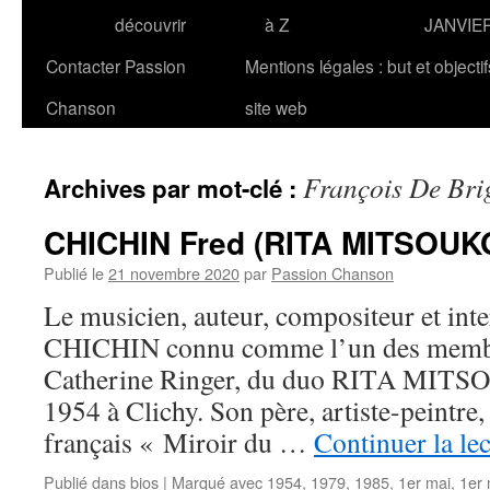
découvrir
à Z
JANVIE
Contacter Passion
Mentions légales : but et objecti
Chanson
site web
François De Bri
Archives par mot-clé :
CHICHIN Fred (RITA MITSOUK
Publié le
21 novembre 2020
par
Passion Chanson
Le musicien, auteur, compositeur et inte
CHICHIN connu comme l’un des membr
Catherine Ringer, du duo RITA MITSOU
1954 à Clichy. Son père, artiste-peintre,
français « Miroir du …
Continuer la le
Publié dans
bios
|
Marqué avec
1954
,
1979
,
1985
,
1er mai
,
1er 