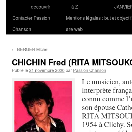
découvrir
à Z
JANVIE
Contacter Passion
Mentions légales : but et objecti
Chanson
site web
←
BERGER Michel
CHICHIN Fred (RITA MITSOUK
Publié le
21 novembre 2020
par
Passion Chanson
Le musicien, aut
interprète franç
connu comme l’
son épouse Cath
RITA MITSOUKO,
1954 à Clichy. So