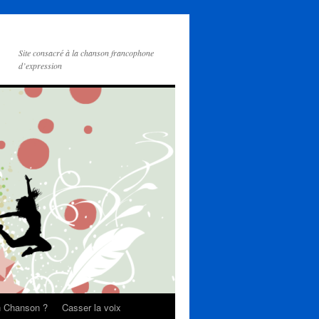
Site consacré à la chanson francophone
d’expression
on Chanson ?
Casser la voix