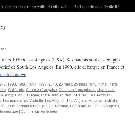
s légales : but et objectifs du site web
Politique de confidentialité
970
nson
5 mars 1970 à Los Angeles (USA). Ses parents sont des émigrés
favorisé de South Los Angeles. En 1990, elle débarque en France et
 la lecture
→
970
,
1990
,
1996
,
1997
,
1998
,
2013
,
25 mars
,
25 mars 1970
,
7 mai
,
7 mai
phie
,
Californie
,
Chanson française
,
Chanson francophone
,
chanteuse
,
ue
,
émigration
,
Espagne
,
Etats-Unis
,
études littéraires
,
Fais semblant
,
e
,
Les poèmes de Michelle
,
Los Angeles
,
Los Angeles Musician Institute
,
nce
,
Paris
,
premier album
,
procès
,
racisme
,
Sorbonne
,
South Los Angeles
,
sur
 la musique
|
Commentaires fermés
MOÏSE
Teri