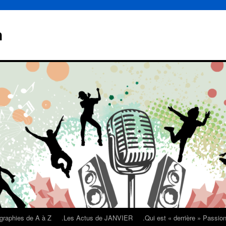
n
graphies de A à Z
.Les Actus de JANVIER
.Qui est « derrière » Passi