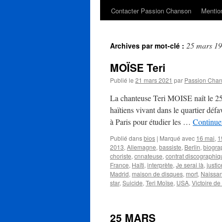
Contacter Passion Chanson
Mention
25 mars 1
Archives par mot-clé :
MOÏSE Teri
Publié le
21 mars 2021
par
Passion Cha
La chanteuse Teri MOISE naît le 2
haïtiens vivant dans le quartier dé
à Paris pour étudier les …
Continuer
Publié dans
bios
|
Marqué avec
16 mai
,
1
2013
,
Allemagne
,
bassiste
,
Berlin
,
biogra
choriste
,
cnnateuse
,
contrat discographiq
France
,
Haïti
,
interprète
,
Je serai là
,
justic
Madrid
,
maison de disques
,
mort
,
Naissa
star
,
Suicide
,
Teri Moïse
,
USA
,
Victoire de
25 MARS