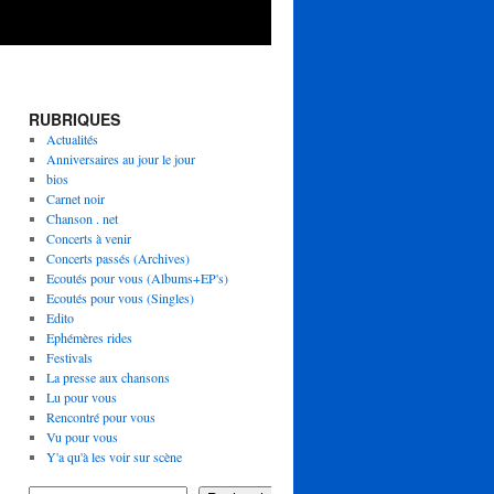
RUBRIQUES
Actualités
Anniversaires au jour le jour
bios
Carnet noir
Chanson . net
Concerts à venir
Concerts passés (Archives)
Ecoutés pour vous (Albums+EP's)
Ecoutés pour vous (Singles)
Edito
Ephémères rides
Festivals
La presse aux chansons
Lu pour vous
Rencontré pour vous
Vu pour vous
Y'a qu'à les voir sur scène