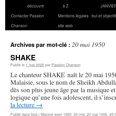
découvrir
à Z
JANVIE
Contacter Passion
Mentions légales : but et objecti
Chanson
site web
20 mai 1950
Archives par mot-clé :
SHAKE
Publié le
1 mai 2025
par
Passion Chanson
Le chanteur SHAKE naît le 20 mai 1950
Malaisie, sous le nom de Sheikh Abdull
dès son plus jeune âge par la musique et 
logique qu’une fois adolescent, il s’ins
la lecture
→
Publié dans
bios
|
Marqué avec
1950
,
20 mai
,
20 mai 1950
,
45-