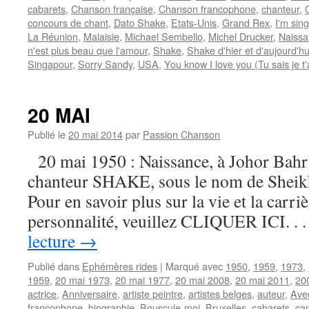
cabarets
,
Chanson française
,
Chanson francophone
,
chanteur
,
concours de chant
,
Dato Shake
,
Etats-Unis
,
Grand Rex
,
I'm sing
La Réunion
,
Malaisie
,
Michael Sembello
,
Michel Drucker
,
Naissa
n'est plus beau que l'amour
,
Shake
,
Shake d'hier et d'aujourd'hu
Singapour
,
Sorry Sandy
,
USA
,
You know I love you (Tu sais je t
20 MAI
Publié le
20 mai 2014
par
Passion Chanson
20 mai 1950 : Naissance, à Johor Bahru
chanteur SHAKE, sous le nom de Shei
Pour en savoir plus sur la vie et la carriè
personnalité, veuillez CLIQUER ICI. .
lecture
→
Publié dans
Ephémères rides
|
Marqué avec
1950
,
1959
,
1973
,
1959
,
20 mai 1973
,
20 mai 1977
,
20 mai 2008
,
20 mai 2011
,
20
actrice
,
Anniversaire
,
artiste peintre
,
artistes belges
,
auteur
,
Avec
francophone
,
biographie
,
Bouscule-moi
,
Bruxelles
,
cabarets
,
ca