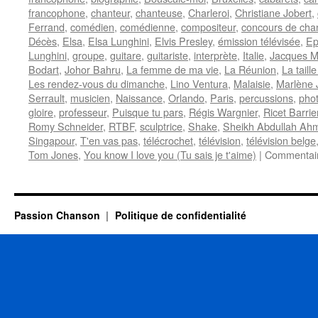
francophone
,
chanteur
,
chanteuse
,
Charleroi
,
Christiane Jobert
,
Ferrand
,
comédien
,
comédienne
,
compositeur
,
concours de cha
Décès
,
Elsa
,
Elsa Lunghini
,
Elvis Presley
,
émission télévisée
,
Ep
Lunghini
,
groupe
,
guitare
,
guitariste
,
interprète
,
Italie
,
Jacques M
Bodart
,
Johor Bahru
,
La femme de ma vie
,
La Réunion
,
La tail
Les rendez-vous du dimanche
,
Lino Ventura
,
Malaisie
,
Marlène 
Serrault
,
musicien
,
Naissance
,
Orlando
,
Paris
,
percussions
,
pho
gloire
,
professeur
,
Puisque tu pars
,
Régis Wargnier
,
Ricet Barrie
Romy Schneider
,
RTBF
,
sculptrice
,
Shake
,
Sheikh Abdullah Ah
Singapour
,
T'en vas pas
,
télécrochet
,
télévision
,
télévision belge
Tom Jones
,
You know I love you (Tu sais je t'aime)
|
Commentair
Passion Chanson
Politique de confidentialité