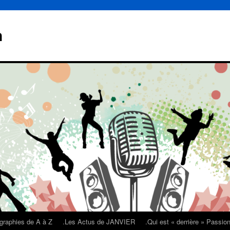
n
graphies de A à Z
.Les Actus de JANVIER
.Qui est « derrière » Passi