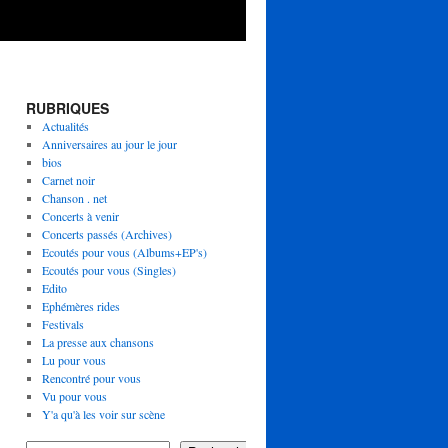
RUBRIQUES
Actualités
Anniversaires au jour le jour
bios
Carnet noir
Chanson . net
Concerts à venir
Concerts passés (Archives)
Ecoutés pour vous (Albums+EP's)
Ecoutés pour vous (Singles)
Edito
Ephémères rides
Festivals
La presse aux chansons
Lu pour vous
Rencontré pour vous
Vu pour vous
Y'a qu'à les voir sur scène