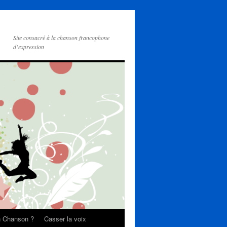
Site consacré à la chanson francophone
d’expression
on Chanson ?
Casser la voix