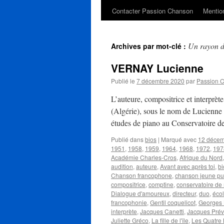
Contacter Passion Chanson
Mention
Un rayon de
Archives par mot-clé :
VERNAY Lucienne
Publié le
7 décembre 2020
par
Passion 
L’auteure, compositrice et interp
(Algérie), sous le nom de Lucienne To
études de piano au Conservatoire 
Publié dans
bios
|
Marqué avec
12 déce
1951
,
1958
,
1959
,
1964
,
1968
,
1972
,
197
Académie Charles-Cros
,
Afrique du Nord
audition
,
auteure
,
Avant avec après toi
,
bi
Chanson francophone
,
chanson jeune pu
compositrice
,
comptine
,
conservatoire de
Dialogue d'amoureux
,
directeur
,
duo
,
éco
francophonie
,
Gentil coquelicot
,
Georges 
interprète
,
Jacques Canetti
,
Jacques Prév
Juliette Gréco
,
La fille de l'île
,
Les Quatre