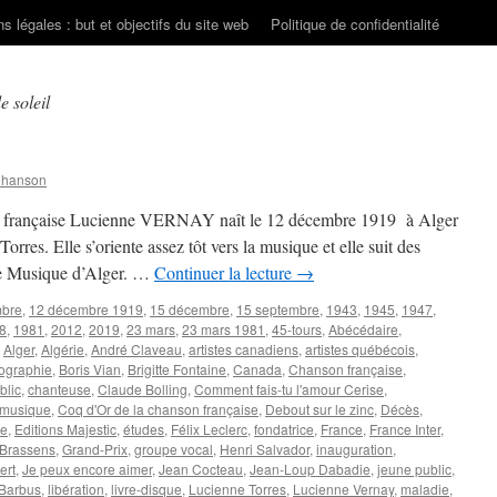
s légales : but et objectifs du site web
Politique de confidentialité
 soleil
Chanson
rète française Lucienne VERNAY naît le 12 décembre 1919 à Alger
rres. Elle s’oriente assez tôt vers la musique et elle suit des
de Musique d’Alger. …
Continuer la lecture
→
mbre
,
12 décembre 1919
,
15 décembre
,
15 septembre
,
1943
,
1945
,
1947
,
8
,
1981
,
2012
,
2019
,
23 mars
,
23 mars 1981
,
45-tours
,
Abécédaire
,
,
Alger
,
Algérie
,
André Claveau
,
artistes canadiens
,
artistes québécois
,
ographie
,
Boris Vian
,
Brigitte Fontaine
,
Canada
,
Chanson française
,
blic
,
chanteuse
,
Claude Bolling
,
Comment fais-tu l'amour Cerise
,
 musique
,
Coq d'Or de la chanson française
,
Debout sur le zinc
,
Décès
,
le
,
Editions Majestic
,
études
,
Félix Leclerc
,
fondatrice
,
France
,
France Inter
,
Brassens
,
Grand-Prix
,
groupe vocal
,
Henri Salvador
,
inauguration
,
ert
,
Je peux encore aimer
,
Jean Cocteau
,
Jean-Loup Dabadie
,
jeune public
,
 Barbus
,
libération
,
livre-disque
,
Lucienne Torres
,
Lucienne Vernay
,
maladie
,