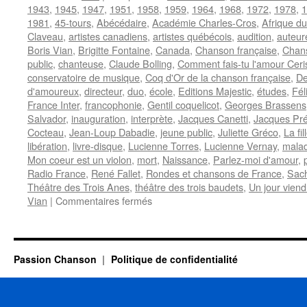
1943
,
1945
,
1947
,
1951
,
1958
,
1959
,
1964
,
1968
,
1972
,
1978
,
1
1981
,
45-tours
,
Abécédaire
,
Académie Charles-Cros
,
Afrique d
Claveau
,
artistes canadiens
,
artistes québécois
,
audition
,
auteur
Boris Vian
,
Brigitte Fontaine
,
Canada
,
Chanson française
,
Chan
public
,
chanteuse
,
Claude Bolling
,
Comment fais-tu l'amour Ceri
conservatoire de musique
,
Coq d'Or de la chanson française
,
De
d'amoureux
,
directeur
,
duo
,
école
,
Editions Majestic
,
études
,
Fél
France Inter
,
francophonie
,
Gentil coquelicot
,
Georges Brassens
Salvador
,
inauguration
,
interprète
,
Jacques Canetti
,
Jacques Pré
Cocteau
,
Jean-Loup Dabadie
,
jeune public
,
Juliette Gréco
,
La fil
libération
,
livre-disque
,
Lucienne Torres
,
Lucienne Vernay
,
malad
Mon coeur est un violon
,
mort
,
Naissance
,
Parlez-moi d'amour
,
Radio France
,
René Fallet
,
Rondes et chansons de France
,
Sach
Théâtre des Trois Anes
,
théâtre des trois baudets
,
Un jour viend
sur
Vian
|
Commentaires fermés
VERNAY
Lucienne
Passion Chanson
Politique de confidentialité