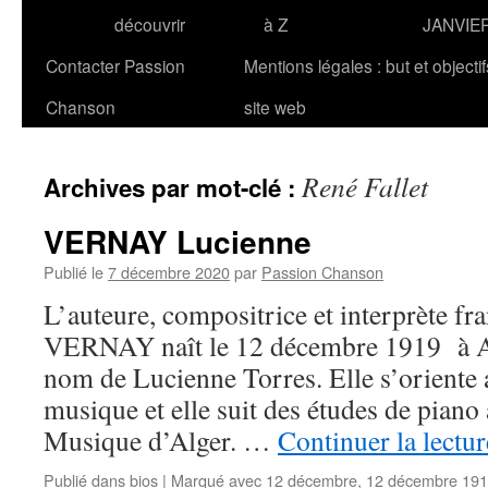
découvrir
à Z
JANVIE
Contacter Passion
Mentions légales : but et objecti
Chanson
site web
René Fallet
Archives par mot-clé :
VERNAY Lucienne
Publié le
7 décembre 2020
par
Passion Chanson
L’auteure, compositrice et interprète fr
VERNAY naît le 12 décembre 1919 à Alg
nom de Lucienne Torres. Elle s’oriente a
musique et elle suit des études de piano
Musique d’Alger. …
Continuer la lectu
Publié dans
bios
|
Marqué avec
12 décembre
,
12 décembre 19