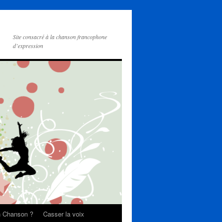
Site consacré à la chanson francophone
d’expression
on Chanson ?
Casser la voix