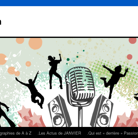
n
graphies de A à Z
.Les Actus de JANVIER
.Qui est « derrière » Passi