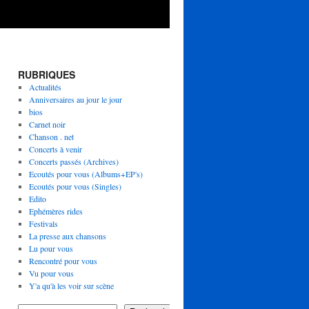
RUBRIQUES
Actualités
Anniversaires au jour le jour
bios
Carnet noir
Chanson . net
Concerts à venir
Concerts passés (Archives)
Ecoutés pour vous (Albums+EP's)
Ecoutés pour vous (Singles)
Edito
Ephémères rides
Festivals
La presse aux chansons
Lu pour vous
Rencontré pour vous
Vu pour vous
Y'a qu'à les voir sur scène