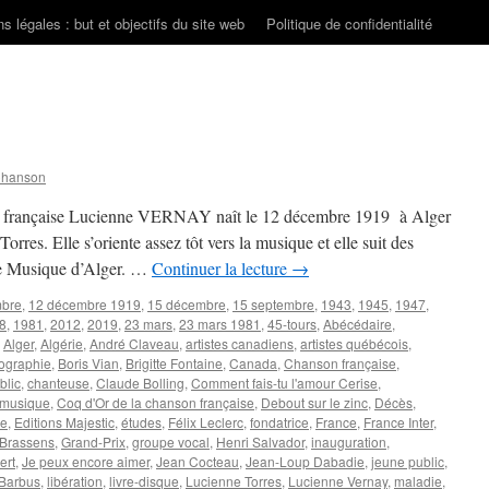
s légales : but et objectifs du site web
Politique de confidentialité
Chanson
rète française Lucienne VERNAY naît le 12 décembre 1919 à Alger
rres. Elle s’oriente assez tôt vers la musique et elle suit des
de Musique d’Alger. …
Continuer la lecture
→
mbre
,
12 décembre 1919
,
15 décembre
,
15 septembre
,
1943
,
1945
,
1947
,
8
,
1981
,
2012
,
2019
,
23 mars
,
23 mars 1981
,
45-tours
,
Abécédaire
,
,
Alger
,
Algérie
,
André Claveau
,
artistes canadiens
,
artistes québécois
,
ographie
,
Boris Vian
,
Brigitte Fontaine
,
Canada
,
Chanson française
,
blic
,
chanteuse
,
Claude Bolling
,
Comment fais-tu l'amour Cerise
,
 musique
,
Coq d'Or de la chanson française
,
Debout sur le zinc
,
Décès
,
le
,
Editions Majestic
,
études
,
Félix Leclerc
,
fondatrice
,
France
,
France Inter
,
Brassens
,
Grand-Prix
,
groupe vocal
,
Henri Salvador
,
inauguration
,
ert
,
Je peux encore aimer
,
Jean Cocteau
,
Jean-Loup Dabadie
,
jeune public
,
 Barbus
,
libération
,
livre-disque
,
Lucienne Torres
,
Lucienne Vernay
,
maladie
,