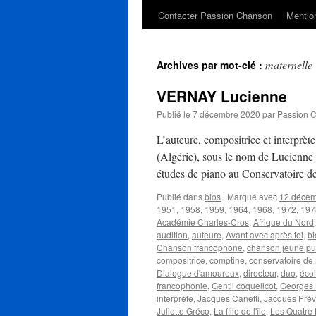
Contacter Passion Chanson
Mention
maternelle
Archives par mot-clé :
VERNAY Lucienne
Publié le
7 décembre 2020
par
Passion 
L’auteure, compositrice et interp
(Algérie), sous le nom de Lucienne To
études de piano au Conservatoire 
Publié dans
bios
|
Marqué avec
12 déce
1951
,
1958
,
1959
,
1964
,
1968
,
1972
,
197
Académie Charles-Cros
,
Afrique du Nord
audition
,
auteure
,
Avant avec après toi
,
bi
Chanson francophone
,
chanson jeune pu
compositrice
,
comptine
,
conservatoire de
Dialogue d'amoureux
,
directeur
,
duo
,
éco
francophonie
,
Gentil coquelicot
,
Georges 
interprète
,
Jacques Canetti
,
Jacques Prév
Juliette Gréco
,
La fille de l'île
,
Les Quatre