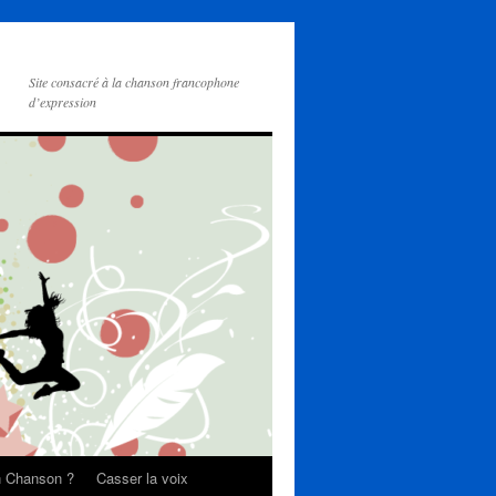
Site consacré à la chanson francophone
d’expression
on Chanson ?
Casser la voix