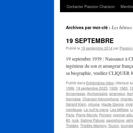
Contacter Passion Chanson
Mention
Les bêtises
Archives par mot-clé :
19 SEPTEMBRE
Publié le
19 septembre 2014
par
Passio
19 septembre 1939 : Naissance à Ch
ingénieur du son et arrangeur franç
sa biographie, veuillez CLIQUER IC
Publié dans
Ephémères rides
|
Marqué a
1996
,
19 septembre 2023
,
1939
,
1965
,
1
Annemasse
,
Anniversaire
,
arrangeur
,
As
française
,
Chanson francophone
,
chante
Gérard Klein
,
groupe
,
Haute-Savoie
,
ingé
menteuse
,
La nuit je mens
,
Les bêtises
,
L
Paris
,
Pierre Mondy
,
Polydor
,
premier alb
80
,
rock
,
Sabine Paturel
,
saxophone
,
séri
Théâtre
,
Théâtre Marigny
,
Toulon
,
tourné