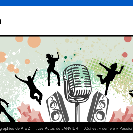
n
graphies de A à Z
.Les Actus de JANVIER
.Qui est « derrière » Passi