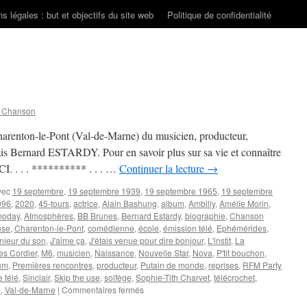
s légales : but et objectifs du site web
Politique de confidentialité
n Chanson
arenton-le-Pont (Val-de-Marne) du musicien, producteur,
ais Bernard ESTARDY. Pour en savoir plus sur sa vie et connaître
I. . . . ********** . . . …
Continuer la lecture
→
vec
19 septembre
,
19 septembre 1939
,
19 septembre 1965
,
19 septembre
996
,
2020
,
45-tours
,
actrice
,
Alain Bashung
,
album
,
Ambilly
,
Amélie Morin
,
moday
,
Atmosphères
,
BB Brunes
,
Bernard Estardy
,
biographie
,
Chanson
use
,
Charenton-le-Pont
,
comédienne
,
école
,
émission télé
,
Ephémérides
,
nieur du son
,
J'aime ça
,
J'étais venue pour dire bonjour
,
L'instit
,
La
es Cordier
,
M6
,
musicien
,
Naissance
,
Nouvelle Star
,
Nova
,
P'tit bouchon
,
um
,
Premières rencontres
,
producteur
,
Putain de monde
,
reprises
,
RFM Party
e télé
,
Sinclair
,
Skip the use
,
solfège
,
Sophie-Tith Charvet
,
télécrochet
,
sur
e
,
Val-de-Marne
|
Commentaires fermés
19