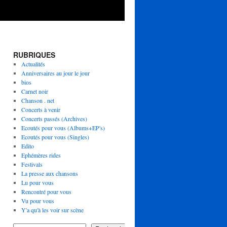
RUBRIQUES
Actualités
Anniversaires au jour le jour
bios
Carnet noir
Chanson . net
Concerts à venir
Concerts passés (Archives)
Ecoutés pour vous (Albums+EP's)
Ecoutés pour vous (Singles)
Edito
Ephémères rides
Festivals
La presse aux chansons
Lu pour vous
Rencontré pour vous
Vu pour vous
Y'a qu'à les voir sur scène