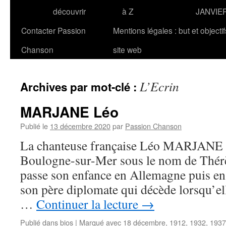
découvrir
à Z
JANVIE
Contacter Passion
Mentions légales : but et objecti
Chanson
site web
L’Ecrin
Archives par mot-clé :
MARJANE Léo
Publié le
13 décembre 2020
par
Passion Chanson
La chanteuse française Léo MARJANE na
Boulogne-sur-Mer sous le nom de Thérè
passe son enfance en Allemagne puis en
son père diplomate qui décède lorsqu’ell
…
Continuer la lecture
→
Publié dans
bios
|
Marqué avec
18 décembre
,
1912
,
1932
,
1937