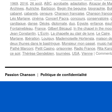
1969
,
2016
,
26 août
,
ABC
,
acrobatie
,
adaptation
,
Alcazar de Mar
Archives
,
Autriche
,
Barbizon
,
Begin the beguine
,
biographie
,
Bo
cabaret
,
cabarets
,
censure
,
Chanson française
,
Chanson franc
Léo Marjane
,
cinéma
,
Concert Pacra
,
concours
,
conservatoire
,
cardiaque
,
danse
,
Décès
,
diplomate
,
duo
,
Egypte
,
enfance
,
équi
Fontainebleau
,
France
,
Gilbert Bécaud
,
In the chapel in the moo
Jean Constantin
,
L'Ecrin
,
La chapelle au clair de lune
,
Le Caire
,
Marjane
,
libération
,
Louiguy
,
Mademoiselle Hortensia
,
maison de
deux thunes dans le bastringue
,
Monsieur mon passé
,
music-hal
Pathé Marconi
,
Petit Casino
,
prisonnier
,
Radio France
,
Rita Karo
ce soir
,
Thérèse Gendebien
,
tournées
,
USA
,
Vienne
|
Commenta
Passion Chanson
Politique de confidentialité