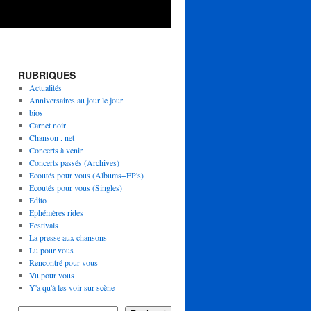
RUBRIQUES
Actualités
Anniversaires au jour le jour
bios
Carnet noir
Chanson . net
Concerts à venir
Concerts passés (Archives)
Ecoutés pour vous (Albums+EP's)
Ecoutés pour vous (Singles)
Edito
Ephémères rides
Festivals
La presse aux chansons
Lu pour vous
Rencontré pour vous
Vu pour vous
Y'a qu'à les voir sur scène