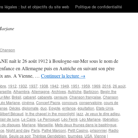
s légales : but et objectifs du site web
Politique de confidentialité
Marjane
 Chanson
NE naît le 26 août 1912 à Boulogne-sur-Mer sous le nom de
enfance en Allemagne puis en Autriche en suivant son père
 six ans. A Vienne, …
Continuer la lecture
→
mbre
,
1912
,
1932
,
1937
,
1938
,
1942
,
1949
,
1951
,
1959
,
1969
,
2016
,
26 août
,
rseille
,
Alhambra
,
Allemagne
,
Archives
,
Autriche
,
Barbizon
,
Begin the
ur-Mer
,
Brésil
,
cabaret
,
cabarets
,
censure
,
Chanson française
,
Chanson
Léo Marjane
,
cinéma
,
Concert Pacra
,
concours
,
conservatoire
,
cours de
anse
,
Décès
,
diplomate
,
duo
,
Egypte
,
enfance
,
équitation
,
Etats-Unis
,
Gilbert Bécaud
,
In the chapel in the moonlight
,
jazz
,
Je veux te dire adieu
,
lair de lune
,
Le Caire
,
Le Perroquet
,
Léo Ferré
,
Léo Marjane
,
libération
,
 de disques
,
Marjane
,
Marseille
,
Mets deux thunes dans le bastringue
,
nce
,
Night and day
,
Paris
,
Pathé Marconi
,
Petit Casino
,
prisonnier
,
Radio
iale
,
Seule ce soir
,
Thérèse Gendebien
,
tournées
,
USA
,
Vienne
|