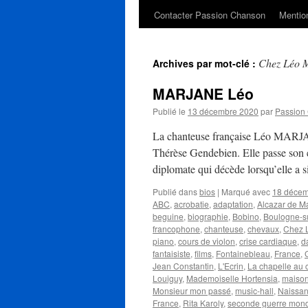
Contacter Passion Chanson
Mention
Chez Léo 
Archives par mot-clé :
MARJANE Léo
Publié le
13 décembre 2020
par
Passion
La chanteuse française Léo MARJA
Thérèse Gendebien. Elle passe son 
diplomate qui décède lorsqu’elle a
Publié dans
bios
|
Marqué avec
18 déce
ABC
,
acrobatie
,
adaptation
,
Alcazar de Ma
beguine
,
biographie
,
Bobino
,
Boulogne-s
francophone
,
chanteuse
,
chevaux
,
Chez 
piano
,
cours de violon
,
crise cardiaque
,
d
fantaisiste
,
films
,
Fontainebleau
,
France
,
Jean Constantin
,
L'Ecrin
,
La chapelle au c
Louiguy
,
Mademoiselle Hortensia
,
maison
Monsieur mon passé
,
music-hall
,
Naissa
France
,
Rita Karoly
,
seconde guerre mond