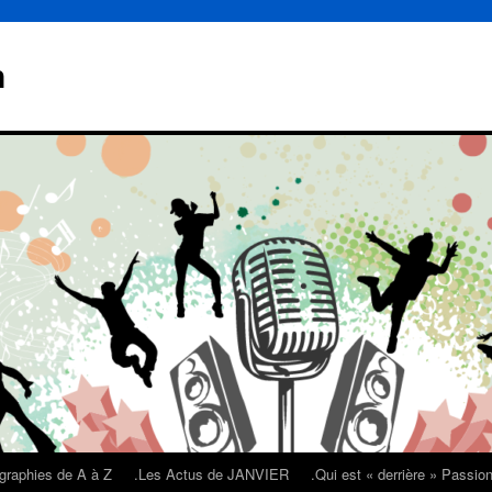
n
graphies de A à Z
.Les Actus de JANVIER
.Qui est « derrière » Passi