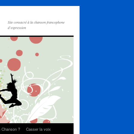
Site consacré à la chanson francophone
d’expression
on Chanson ?
Casser la voix