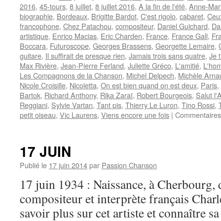
2016
,
45-tours
,
8 juillet
,
8 juillet 2016
,
A la fin de l'été
,
Anne-Mar
biographie
,
Bordeaux
,
Brigitte Bardot
,
C'est rigolo
,
cabaret
,
Ceu
francophone
,
Chez Patachou
,
compositeur
,
Daniel Guichard
,
Da
artistique
,
Enrico Macias
,
Eric Charden
,
France
,
France Gall
,
Fr
Boccara
,
Futuroscope
,
Georges Brassens
,
Georgette Lemaire
,
guitare
,
Il suffirait de presque rien
,
Jamais trois sans quatre
,
Je 
Max Rivière
,
Jean-Pierre Ferland
,
Juliette Gréco
,
L'amitié
,
L'hom
Les Compagnons de la Chanson
,
Michel Delpech
,
Michèle Arna
Nicole Croisille
,
Nicoletta
,
On est bien quand on est deux
,
Paris
,
Bartok
,
Richard Anthony
,
Rika Zaraï
,
Robert Bourgeois
,
Salut l'A
Reggiani
,
Sylvie Vartan
,
Tant pis
,
Thierry Le Luron
,
Tino Rossi
,
petit oiseau
,
Vic Laurens
,
Viens encore une fois
|
Commentaires
17 JUIN
Publié le
17 juin 2014
par
Passion Chanson
17 juin 1934 : Naissance, à Cherbourg, d
compositeur et interprète français Cha
savoir plus sur cet artiste et connaître s