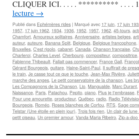
CLIQUER ICI. . . . . ********** . . . .
lecture
→
Publié dans
Ephémères rides
|
Marqué avec
17 juin
,
17 juin 19
1957
,
17 juin 1962
,
1934
,
1936
,
1952
,
1957
,
1962
,
45-tours
,
act
Chamfort
,
Amoureux solitaires
,
Anniversaire
,
artistes belges
,
ar
auteur
,
auteure
,
Banana Split
,
Belgique
,
Belgique francophone
,
Bruxelles
,
C'est rigolo
,
cabaret
,
Canada
,
Chanson française
,
Ch
Charleroi
,
Charles Level
,
Cherbourg
,
compositeur
,
compositrice
Fabienne Thibeault
,
Fallait pas commencer
,
France Gall
,
Franço
Gérard Bourgeois
,
guitare
,
Haine-Saint-Paul
,
Il suffirait de pres
le train
,
Je casse tout ce que je touche
,
Jean-Max Rivière
,
Julie
marche des anges
,
Le petit conservatoire de la chanson
,
Les br
Les Compagnons de la Chanson
,
Lio
,
Mangualde
,
Marc Durant
Naissance
,
Paris
,
Patachou
,
Pepito
,
piano
,
Plus je t'embrasse
,
Pour une amourette
,
producteur
,
Québec
,
radio
,
Radio Télévisi
Bourgeois
,
Roméo
,
Roses blanches de Corfou
,
RTS
,
Sage com
Telstar (Une étoile en plein jour)
,
Trois fois rien
,
Un clair de lun
petit oiseau
,
Un premier amour
,
Vanda Maria Ribeiro
,
Zip-a-doo