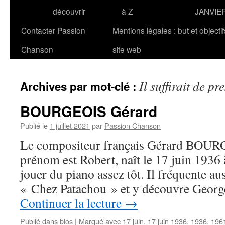
découvrir
à Z
JANVIE
Contacter Passion
Mentions légales : but et objecti
Chanson
site web
Il suffirait de pr
Archives par mot-clé :
BOURGEOIS Gérard
Publié le
1 juillet 2021
par
Passion Chanson
Le compositeur français Gérard BOURG
prénom est Robert, naît le 17 juin 1936 à
jouer du piano assez tôt. Il fréquente aus
« Chez Patachou » et y découvre Geor
Continuer la lecture
→
Publié dans
bios
|
Marqué avec
17 juin
,
17 juin 1936
,
1936
,
196