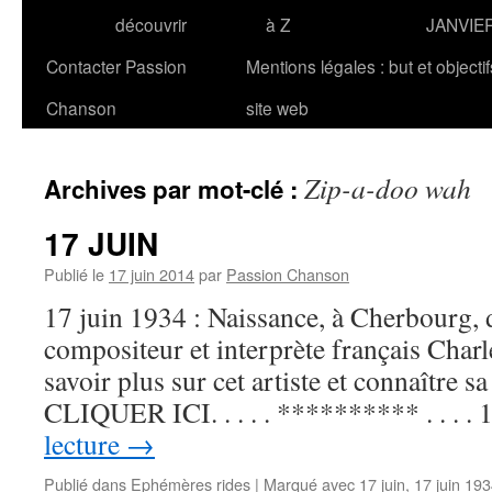
découvrir
à Z
JANVIE
Contacter Passion
Mentions légales : but et objecti
Chanson
site web
Zip-a-doo wah
Archives par mot-clé :
17 JUIN
Publié le
17 juin 2014
par
Passion Chanson
17 juin 1934 : Naissance, à Cherbourg, d
compositeur et interprète français Cha
savoir plus sur cet artiste et connaître s
CLIQUER ICI. . . . . ********** . . . .
lecture
→
Publié dans
Ephémères rides
|
Marqué avec
17 juin
,
17 juin 19