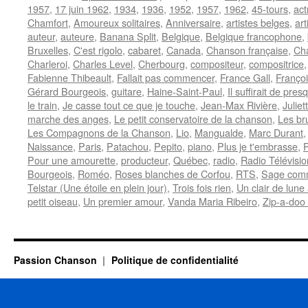
1957
,
17 juin 1962
,
1934
,
1936
,
1952
,
1957
,
1962
,
45-tours
,
act
Chamfort
,
Amoureux solitaires
,
Anniversaire
,
artistes belges
,
ar
auteur
,
auteure
,
Banana Split
,
Belgique
,
Belgique francophone
,
Bruxelles
,
C'est rigolo
,
cabaret
,
Canada
,
Chanson française
,
Ch
Charleroi
,
Charles Level
,
Cherbourg
,
compositeur
,
compositrice
Fabienne Thibeault
,
Fallait pas commencer
,
France Gall
,
Franço
Gérard Bourgeois
,
guitare
,
Haine-Saint-Paul
,
Il suffirait de pres
le train
,
Je casse tout ce que je touche
,
Jean-Max Rivière
,
Julie
marche des anges
,
Le petit conservatoire de la chanson
,
Les br
Les Compagnons de la Chanson
,
Lio
,
Mangualde
,
Marc Durant
Naissance
,
Paris
,
Patachou
,
Pepito
,
piano
,
Plus je t'embrasse
,
Pour une amourette
,
producteur
,
Québec
,
radio
,
Radio Télévisi
Bourgeois
,
Roméo
,
Roses blanches de Corfou
,
RTS
,
Sage com
Telstar (Une étoile en plein jour)
,
Trois fois rien
,
Un clair de lun
petit oiseau
,
Un premier amour
,
Vanda Maria Ribeiro
,
Zip-a-doo
Passion Chanson
Politique de confidentialité