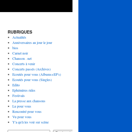
RUBRIQUES
Actualités
Anniversaires au jour le jour
bios
Carnet noir
Chanson . net
Concerts à venir
Concerts passés (Archives)
Ecoutés pour vous (Albums+EP's)
Ecoutés pour vous (Singles)
Edito
Ephémères rides
Festivals
La presse aux chansons
Lu pour vous
Rencontré pour vous
Vu pour vous
Y'a qu'à les voir sur scène