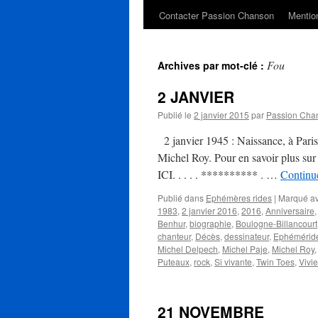
Contacter Passion Chanson
Mention
Fou
Archives par mot-clé :
2 JANVIER
Publié le
2 janvier 2015
par
Passion Cha
2 janvier 1945 : Naissance, à Pari
Michel Roy. Pour en savoir plus sur
ICI. . . . . ********** . …
Continue
Publié dans
Ephémères rides
|
Marqué a
1983
,
2 janvier 2016
,
2016
,
Anniversaire
Benhur
,
biographie
,
Boulogne-Billancourt
chanteur
,
Décès
,
dessinateur
,
Ephémérid
Michel Delpech
,
Michel Paje
,
Michel Roy
Puteaux
,
rock
,
Si vivante
,
Twin Toes
,
Vivi
21 NOVEMBRE