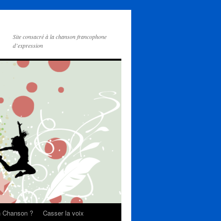
Site consacré à la chanson francophone
d’expression
on Chanson ?
Casser la voix