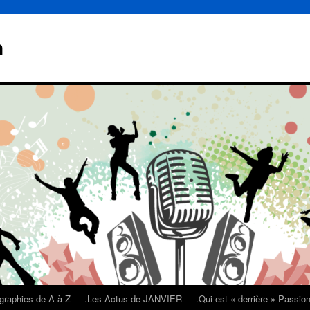
n
graphies de A à Z
.Les Actus de JANVIER
.Qui est « derrière » Passi