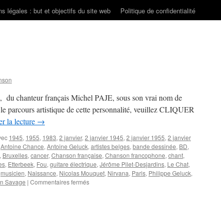
s légales : but et objectifs du site web
Politique de confidentialité
nson
s, du chanteur français Michel PAJE, sous son vrai nom de
 le parcours artistique de cette personnalité, veuillez CLIQUER
r la lecture
→
vec
1945
,
1955
,
1983
,
2 janvier
,
2 janvier 1945
,
2 janvier 1955
,
2 janvier
,
Antoine Chance
,
Antoine Geluck
,
artistes belges
,
bande dessinée
,
BD
,
,
Bruxelles
,
cancer
,
Chanson française
,
Chanson francophone
,
chant
,
es
,
Etterbeek
,
Fou
,
guitare électrique
,
Jérôme Pilet-Desjardins
,
Le Chat
,
,
musicien
,
Naissance
,
Nicolas Mouquet
,
Nirvana
,
Paris
,
Philippe Geluck
,
sur
en Savage
|
Commentaires fermés
2
JANVIER