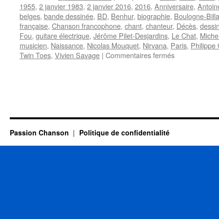
1955
,
2 janvier 1983
,
2 janvier 2016
,
2016
,
Anniversaire
,
Antoin
belges
,
bande dessinée
,
BD
,
Benhur
,
biographie
,
Boulogne-Bill
française
,
Chanson francophone
,
chant
,
chanteur
,
Décès
,
dessi
Fou
,
guitare électrique
,
Jérôme Pilet-Desjardins
,
Le Chat
,
Miche
musicien
,
Naissance
,
Nicolas Mouquet
,
Nirvana
,
Paris
,
Philippe
sur
Twin Toes
,
Vivien Savage
|
Commentaires fermés
2
JANVIER
Passion Chanson
Politique de confidentialité