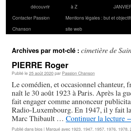
découvrir
à Z
JANVIE
Contacter Passion
Mentions légales : but et objecti
Chanson
site web
cimetière de Sai
Archives par mot-clé :
PIERRE Roger
Publié le
25 août 2020
par
Passion Chanson
Le comédien, et occasionnel chanteur,
naît le 30 août 1923 à Paris. Après la g
fait engager comme annonceur publicitai
Radio-Luxembourg. En 1947, il y fait l
Marc Thibault …
Continuer la lecture
Publié dans
bios
|
Marqué avec
1923
,
1947
,
1957
,
1976
,
1978
,