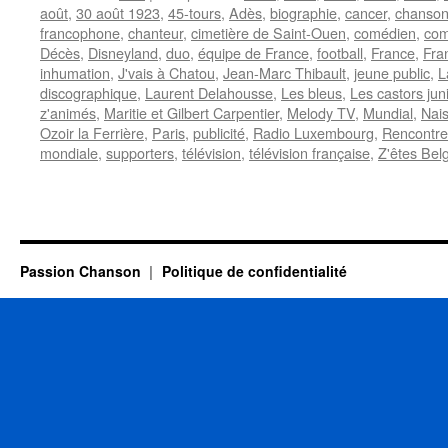
août
,
30 août 1923
,
45-tours
,
Adès
,
biographie
,
cancer
,
chanso
francophone
,
chanteur
,
cimetière de Saint-Ouen
,
comédien
,
com
Décès
,
Disneyland
,
duo
,
équipe de France
,
football
,
France
,
Fra
inhumation
,
J'vais à Chatou
,
Jean-Marc Thibault
,
jeune public
,
L
discographique
,
Laurent Delahousse
,
Les bleus
,
Les castors jun
z'animés
,
Maritie et Gilbert Carpentier
,
Melody TV
,
Mundial
,
Nai
Ozoir la Ferrière
,
Paris
,
publicité
,
Radio Luxembourg
,
Rencontre
mondiale
,
supporters
,
télévision
,
télévision française
,
Z'êtes Bel
Passion Chanson
Politique de confidentialité