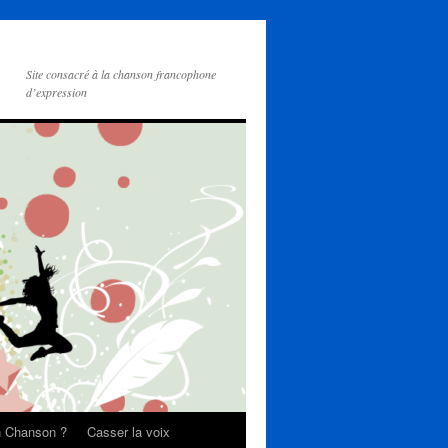
Site consacré à la chanson francophone
d’expression
on Chanson ?
Casser la voix