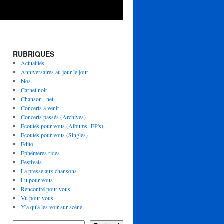
RUBRIQUES
Actualités
Anniversaires au jour le jour
bios
Carnet noir
Chanson . net
Concerts à venir
Concerts passés (Archives)
Ecoutés pour vous (Albums+EP's)
Ecoutés pour vous (Singles)
Edito
Ephémères rides
Festivals
La presse aux chansons
Lu pour vous
Rencontré pour vous
Vu pour vous
Y'a qu'à les voir sur scène