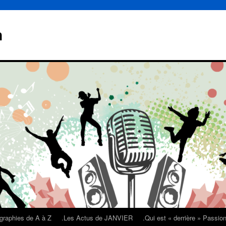
n
graphies de A à Z
.Les Actus de JANVIER
.Qui est « derrière » Passi