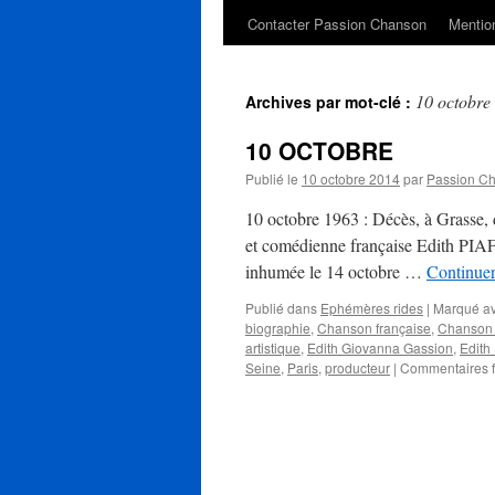
Contacter Passion Chanson
Mention
10 octobre
Archives par mot-clé :
10 OCTOBRE
Publié le
10 octobre 2014
par
Passion C
10 octobre 1963 : Décès, à Grasse, 
et comédienne française Edith PIAF à
inhumée le 14 octobre …
Continuer
Publié dans
Ephémères rides
|
Marqué a
biographie
,
Chanson française
,
Chanson 
artistique
,
Edith Giovanna Gassion
,
Edith 
Seine
,
Paris
,
producteur
|
Commentaires 