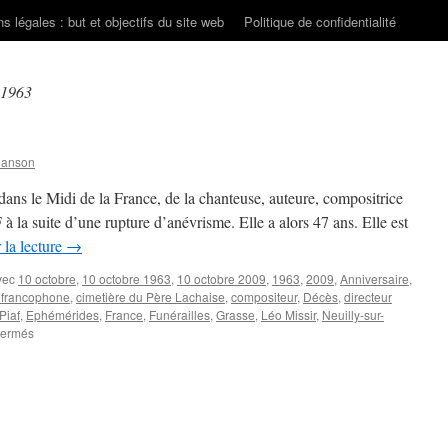
s légales : but et objectifs du site web
Politique de confidentialité
 1963
hanson
dans le Midi de la France, de la chanteuse, auteure, compositrice
 la suite d’une rupture d’anévrisme. Elle a alors 47 ans. Elle est
 la lecture
→
vec
10 octobre
,
10 octobre 1963
,
10 octobre 2009
,
1963
,
2009
,
Anniversaire
,
francophone
,
cimetière du Père Lachaise
,
compositeur
,
Décès
,
directeur
Piaf
,
Ephémérides
,
France
,
Funérailles
,
Grasse
,
Léo Missir
,
Neuilly-sur-
sur
fermés
10
OCTOBRE