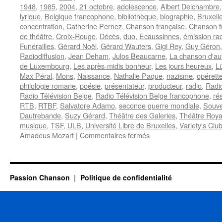
1948
,
1985
,
2004
,
21 octobre
,
adolescence
,
Albert Delchambre
lyrique
,
Belgique francophone
,
bibliothèque
,
biographie
,
Bruxell
concentration
,
Catherine Pernez
,
Chanson française
,
Chanson f
de théâtre
,
Croix-Rouge
,
Décès
,
duo
,
Ecaussinnes
,
émission ra
Funérailles
,
Gérard Noël
,
Gérard Wauters
,
Gigi Rey
,
Guy Géron
Radiodiffusion
,
Jean Deham
,
Julos Beaucarne
,
La chanson d'aut
de Luxembourg
,
Les après-midis bonheur
,
Les jours heureux
,
L
Max Péral
,
Mons
,
Naissance
,
Nathalie Paque
,
nazisme
,
opérett
philologie romane
,
poésie
,
présentateur
,
producteur
,
radio
,
Radi
Radio Télévision Belge
,
Radio Télévision Belge francophone
,
ré
RTB
,
RTBF
,
Salvatore Adamo
,
seconde guerre mondiale
,
Souve
Dautrebande
,
Suzy Gérard
,
Théâtre des Galeries
,
Théâtre Roya
musique
,
TSF
,
ULB
,
Université Libre de Bruxelles
,
Variety's Clu
sur
Amadeus Mozart
|
Commentaires fermés
NOËL
Gérard
Passion Chanson
Politique de confidentialité