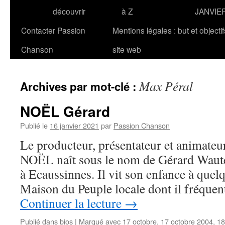
découvrir
à Z
JANVIE
Contacter Passion
Mentions légales : but et objecti
Chanson
site web
Max Péral
Archives par mot-clé :
NOËL Gérard
Publié le
16 janvier 2021
par
Passion Chanson
Le producteur, présentateur et animateu
NOËL naît sous le nom de Gérard Waute
à Ecaussinnes. Il vit son enfance à quel
Maison du Peuple locale dont il fréque
Continuer la lecture
→
Publié dans
bios
|
Marqué avec
17 octobre
,
17 octobre 2004
,
18