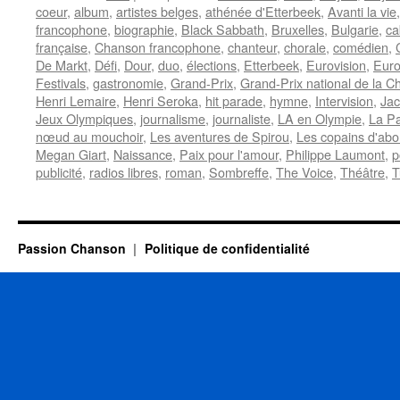
coeur
,
album
,
artistes belges
,
athénée d'Etterbeek
,
Avanti la vie
francophone
,
biographie
,
Black Sabbath
,
Bruxelles
,
Bulgarie
,
ca
française
,
Chanson francophone
,
chanteur
,
chorale
,
comédien
,
De Markt
,
Défi
,
Dour
,
duo
,
élections
,
Etterbeek
,
Eurovision
,
Euro
Festivals
,
gastronomie
,
Grand-Prix
,
Grand-Prix national de la 
Henri Lemaire
,
Henri Seroka
,
hit parade
,
hymne
,
Intervision
,
Jac
Jeux Olympiques
,
journalisme
,
journaliste
,
LA en Olympie
,
La P
nœud au mouchoir
,
Les aventures de Spirou
,
Les copains d'abo
Megan Giart
,
Naissance
,
Paix pour l'amour
,
Philippe Laumont
,
p
publicité
,
radios libres
,
roman
,
Sombreffe
,
The Voice
,
Théâtre
,
T
Passion Chanson
Politique de confidentialité