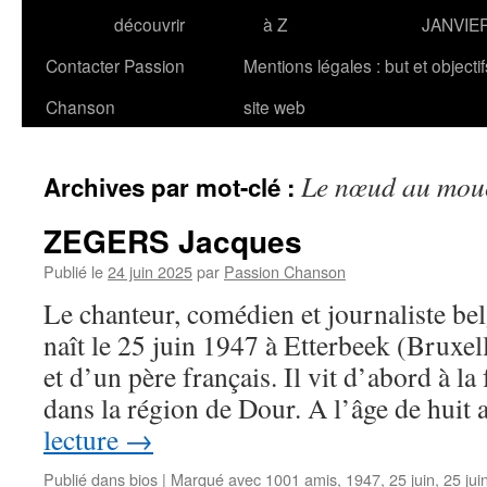
découvrir
à Z
JANVIE
Contacter Passion
Mentions légales : but et objecti
Chanson
site web
Le nœud au mou
Archives par mot-clé :
ZEGERS Jacques
Publié le
24 juin 2025
par
Passion Chanson
Le chanteur, comédien et journaliste 
naît le 25 juin 1947 à Etterbeek (Bruxe
et d’un père français. Il vit d’abord à la
dans la région de Dour. A l’âge de huit
lecture
→
Publié dans
bios
|
Marqué avec
1001 amis
,
1947
,
25 juin
,
25 jui