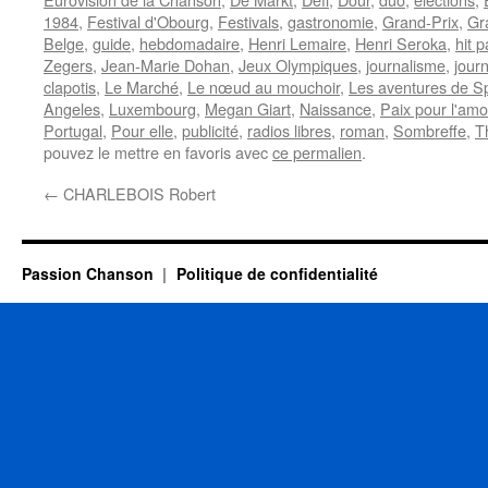
1984
,
Festival d'Obourg
,
Festivals
,
gastronomie
,
Grand-Prix
,
Gr
Belge
,
guide
,
hebdomadaire
,
Henri Lemaire
,
Henri Seroka
,
hit 
Zegers
,
Jean-Marie Dohan
,
Jeux Olympiques
,
journalisme
,
journ
clapotis
,
Le Marché
,
Le nœud au mouchoir
,
Les aventures de S
Angeles
,
Luxembourg
,
Megan Giart
,
Naissance
,
Paix pour l'amo
Portugal
,
Pour elle
,
publicité
,
radios libres
,
roman
,
Sombreffe
,
T
pouvez le mettre en favoris avec
ce permalien
.
←
CHARLEBOIS Robert
Passion Chanson
Politique de confidentialité