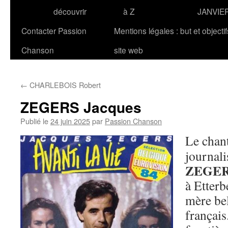
découvrir
à Z
JANVIE
Contacter Passion
Mentions légales : but et objecti
Chanson
site web
←
CHARLEBOIS Robert
ZEGERS Jacques
Publié le
24 juin 2025
par
Passion Chanson
Le chan
journali
ZEGE
à Etterb
mère bel
français.