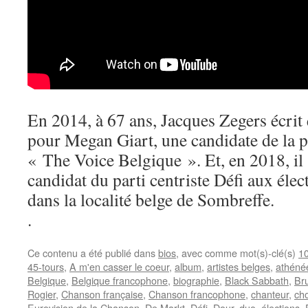
En 2014, à 67 ans, Jacques Zegers écri
pour Megan Giart, une candidate de la 
« The Voice Belgique ». Et, en 2018, i
candidat du parti centriste Défi aux él
dans la localité belge de Sombreffe.
.
Ce contenu a été publié dans
bios
, avec comme mot(s)-clé(s)
1
45-tours
,
A m'en casser le coeur
,
album
,
artistes belges
,
athéné
Belgique
,
Belgique francophone
,
biographie
,
Black Sabbath
,
Bru
Rogier
,
Chanson française
,
Chanson francophone
,
chanteur
,
ch
Eurovision de la Chanson
,
De Markt
,
Défi
,
Dour
,
duo
,
élections
,