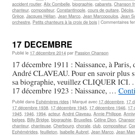
accident routier
,
Alix Combelle
,
biographie
,
cabarets
,
Chanson fr
chanteur
,
compositeur
,
Constantinople
,
cours de guitare
,
Décès
Grèce
,
Jacques Hélian
,
Jean Marco
,
Jean Marcopoulos
,
Jean So
orchestre
,
Petits chanteurs à la croix de bois
|
Commentaires fe
17 DECEMBRE
Publié le
17 décembre 2014
par
Passion Chanson
17 décembre 1911 : Naissance, à Paris, 
André CLAVEAU. Pour en savoir plus sur
sa biographie, veuillez CLIQUER ICI. . . 
17 décembre 1923 : Naissance, …
Conti
Publié dans
Ephémères rides
|
Marqué avec
17 décembre
,
17 
17 décembre 1938
,
17 décembre 1945
,
17 décembre 1946
,
17 
1945
,
1946
,
1994
,
acteur
,
André Claveau
,
Annie Philippe
,
Anniv
belges
,
Billy Bridge
,
biographie
,
Bruxelles
,
Céline Dion
,
Chanson
chanteur
,
chanteuse
,
Cherbourg
,
chorale
,
club
,
compositeur
,
Con
Ephémérides
,
feuilleton
,
Isabelle Aubret
,
Jean Marco
,
Jean Mar