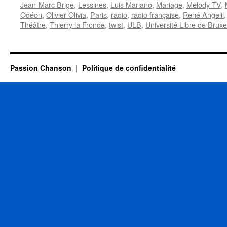
Jean-Marc Brige
,
Lessines
,
Luis Mariano
,
Mariage
,
Melody TV
,
Odéon
,
Olivier Olivia
,
Paris
,
radio
,
radio française
,
René Angelil
Théâtre
,
Thierry la Fronde
,
twist
,
ULB
,
Université Libre de Bruxe
Passion Chanson
Politique de confidentialité