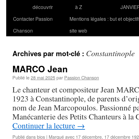
découvrir
à Z
JANVIE
Contacter Passion
Mentions légales : but et objecti
Chanson
site web
Constantinople
Archives par mot-clé :
MARCO Jean
Publié le
28 mai 2025
par
Passion Chanson
Le chanteur et compositeur Jean MARC
1923 à Constantinople, de parents d’ori
nom de Jean Marcopoulos. Passionné par 
Manécanterie des Petits Chanteurs à la
Continuer la lecture
→
Publié dans
bios
|
Marqué avec
17 décembre
,
17 décembre 19