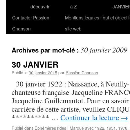
découvrir
à Z
JANVIE
Contacter Passion
Mentions légales : but et objecti
Chanson
site web
30 janvier 2009
Archives par mot-clé :
30 JANVIER
Publié le
30 janvier 2015
par
Passion Chanson
30 janvier 1922 : Naissance, à Neuilly-
chanteuse française Jacqueline FRANC
Jacqueline Guillemautot. Pour en savoir p
carrière de cette artiste, veuillez CLIQUE
********** …
Continuer la lecture
→
Publié dans
Ephémères rides
|
Marqué avec
1922
,
1951
,
1978
,