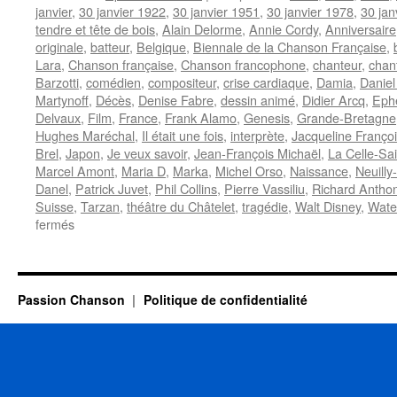
janvier
,
30 janvier 1922
,
30 janvier 1951
,
30 janvier 1978
,
30 jan
tendre et tête de bois
,
Alain Delorme
,
Annie Cordy
,
Anniversaire
originale
,
batteur
,
Belgique
,
Biennale de la Chanson Française
,
Lara
,
Chanson française
,
Chanson francophone
,
chanteur
,
chan
Barzotti
,
comédien
,
compositeur
,
crise cardiaque
,
Damia
,
Daniel
Martynoff
,
Décès
,
Denise Fabre
,
dessin animé
,
Didier Arcq
,
Eph
Delvaux
,
Film
,
France
,
Frank Alamo
,
Genesis
,
Grande-Bretagne
Hughes Maréchal
,
Il était une fois
,
interprète
,
Jacqueline Franço
Brel
,
Japon
,
Je veux savoir
,
Jean-François Michaël
,
La Celle-Sa
Marcel Amont
,
Maria D
,
Marka
,
Michel Orso
,
Naissance
,
Neuilly
Danel
,
Patrick Juvet
,
Phil Collins
,
Pierre Vassiliu
,
Richard Antho
Suisse
,
Tarzan
,
théâtre du Châtelet
,
tragédie
,
Walt Disney
,
Wate
sur
fermés
30
JANVIER
Passion Chanson
Politique de confidentialité