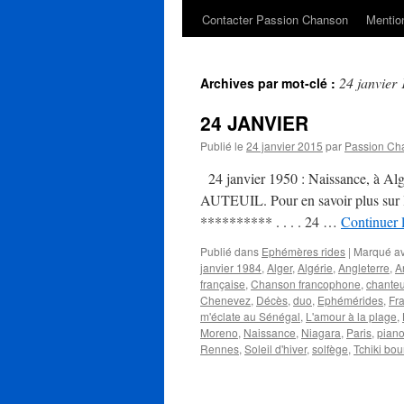
Contacter Passion Chanson
Mention
24 janvier
Archives par mot-clé :
24 JANVIER
Publié le
24 janvier 2015
par
Passion Ch
24 janvier 1950 : Naissance, à Alge
AUTEUIL. Pour en savoir plus sur les
********** . . . . 24 …
Continuer 
Publié dans
Ephémères rides
|
Marqué a
janvier 1984
,
Alger
,
Algérie
,
Angleterre
,
A
française
,
Chanson francophone
,
chanteu
Chenevez
,
Décès
,
duo
,
Ephémérides
,
Fr
m'éclate au Sénégal
,
L'amour à la plage
,
Moreno
,
Naissance
,
Niagara
,
Paris
,
pian
Rennes
,
Soleil d'hiver
,
solfège
,
Tchiki bo