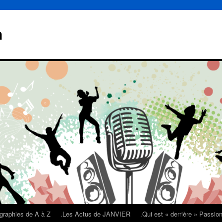
n
graphies de A à Z
.Les Actus de JANVIER
.Qui est « derrière » Passi