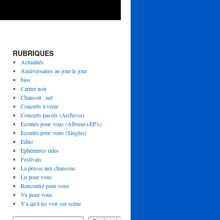
RUBRIQUES
Actualités
Anniversaires au jour le jour
bios
Carnet noir
Chanson . net
Concerts à venir
Concerts passés (Archives)
Ecoutés pour vous (Albums+EP's)
Ecoutés pour vous (Singles)
Edito
Ephémères rides
Festivals
La presse aux chansons
Lu pour vous
Rencontré pour vous
Vu pour vous
Y'a qu'à les voir sur scène