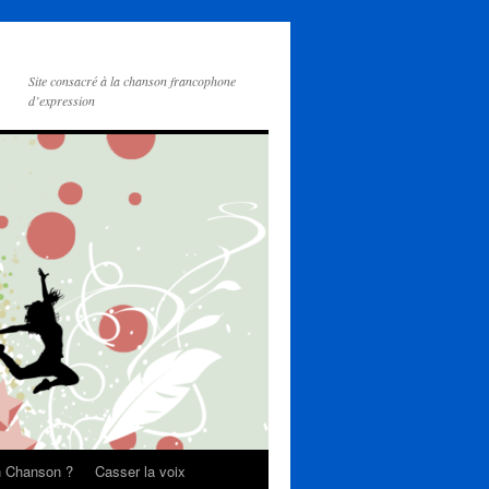
Site consacré à la chanson francophone
d’expression
on Chanson ?
Casser la voix