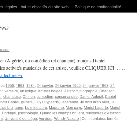
s légales : but et objectifs du site web
Politique de confidentialité
 1963
anson
r (Algérie), du comédien (et chanteur) français Daniel
 activités musicales de cet artiste, veuillez CLIQUER ICI. . . . .
la lecture
→
vec
1950
,
1963
,
1984
,
24 janvier
,
24 janvier 1950
,
24 janvier 1963
,
24
nniversaire
,
art lyrique
,
artistes belges
,
Astaffort
,
biographie
,
Chanson
r
,
chanteuse
,
Chinon
,
comédien
,
conservatoire
,
Daniel Auteuil
,
Daniel
ancis Cabrel
,
guitare
,
Guy Luypaerts
,
Jacaranda
,
Je dois m'en aller
,
Je
L'ombre jaune
,
Le minotaure
,
Maurane
,
Mon pays
,
Muriel Laporte
,
Muriel
o
,
Portugal
,
psychologie
,
Quand les champs brûlent
,
rencontres d'Astaffort
,
sur
um
,
Université de Liège
,
Verviers
,
Wendy Nazaré
|
Commentaires fermés
24
JANVIER