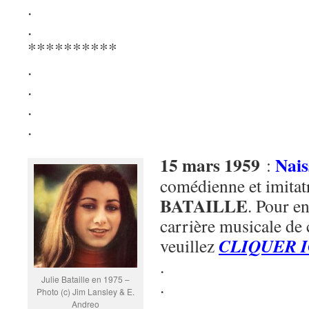
.
.
**********
.
.
.
.
15 mars 1959
Nais
:
comédienne et imitat
BATAILLE
. Pour en
carrière musicale de 
CLIQUER I
veuillez
.
Julie Bataille en 1975 –
.
Photo (c) Jim Lansley & E.
.
Andreo