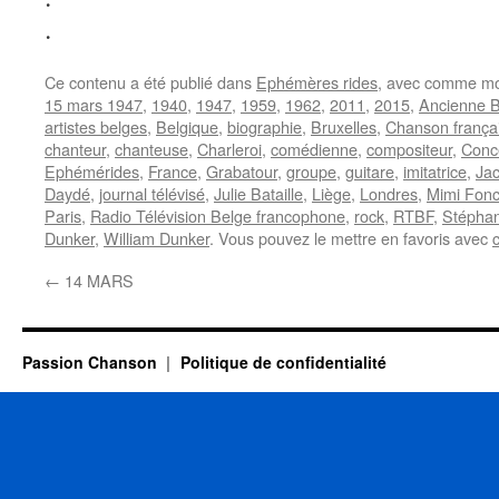
.
Ce contenu a été publié dans
Ephémères rides
, avec comme mo
15 mars 1947
,
1940
,
1947
,
1959
,
1962
,
2011
,
2015
,
Ancienne B
artistes belges
,
Belgique
,
biographie
,
Bruxelles
,
Chanson frança
chanteur
,
chanteuse
,
Charleroi
,
comédienne
,
compositeur
,
Conc
Ephémérides
,
France
,
Grabatour
,
groupe
,
guitare
,
imitatrice
,
Jac
Daydé
,
journal télévisé
,
Julie Bataille
,
Liège
,
Londres
,
Mimi Fon
Paris
,
Radio Télévision Belge francophone
,
rock
,
RTBF
,
Stépha
Dunker
,
William Dunker
. Vous pouvez le mettre en favoris avec
←
14 MARS
Passion Chanson
Politique de confidentialité