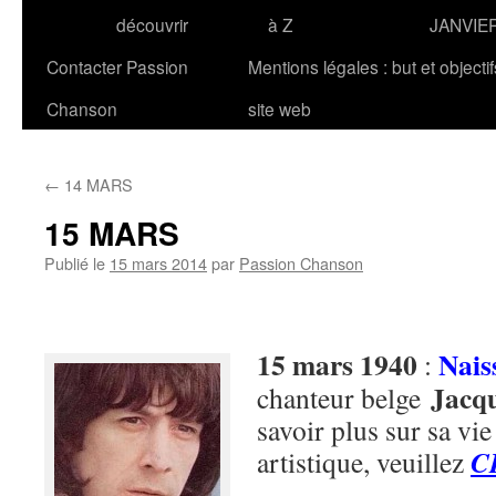
découvrir
à Z
JANVIE
Contacter Passion
Mentions légales : but et objecti
Chanson
site web
←
14 MARS
15 MARS
Publié le
15 mars 2014
par
Passion Chanson
15 mars 1940
Nais
:
Jacq
chanteur belge
savoir plus sur sa vie
C
artistique, veuillez
.