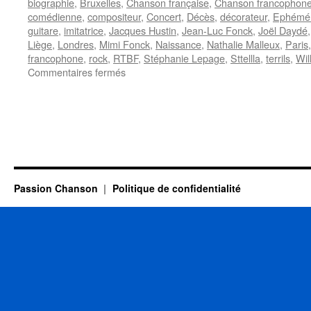
biographie
,
Bruxelles
,
Chanson française
,
Chanson francophon
comédienne
,
compositeur
,
Concert
,
Décès
,
décorateur
,
Ephémér
guitare
,
imitatrice
,
Jacques Hustin
,
Jean-Luc Fonck
,
Joël Daydé
Liège
,
Londres
,
Mimi Fonck
,
Naissance
,
Nathalie Malleux
,
Paris
francophone
,
rock
,
RTBF
,
Stéphanie Lepage
,
Sttellla
,
terrils
,
Wil
sur
Commentaires fermés
15
MARS
Passion Chanson
Politique de confidentialité