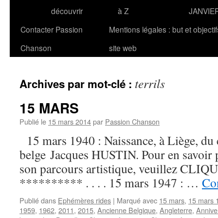
découvrir
à Z
JANVIE
Contacter Passion
Mentions légales : but et objecti
Chanson
site web
terrils
Archives par mot-clé :
15 MARS
Publié le
15 mars 2014
par
Passion Chanson
15 mars 1940 : Naissance, à Liège, du 
belge Jacques HUSTIN. Pour en savoir pl
son parcours artistique, veuillez CLIQUER
********** . . . . 15 mars 1947 : …
Con
Publié dans
Ephémères rides
|
Marqué avec
15 mars
,
15 mars 
1959
,
1962
,
2011
,
2015
,
Ancienne Belgique
,
Angleterre
,
Annive