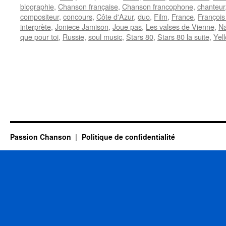
biographie
,
Chanson française
,
Chanson francophone
,
chanteur
compositeur
,
concours
,
Côte d'Azur
,
duo
,
Film
,
France
,
Françoi
interprète
,
Joniece Jamison
,
Joue pas
,
Les valses de Vienne
,
Na
que pour toi
,
Russie
,
soul music
,
Stars 80
,
Stars 80 la suite
,
Yel
Passion Chanson
Politique de confidentialité