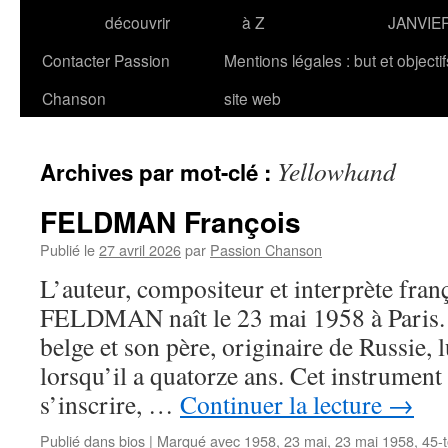
découvrir
à Z
JANVIE
Contacter Passion
Mentions légales : but et objecti
Chanson
site web
Yellowhand
Archives par mot-clé :
FELDMAN François
Publié le
27 avril 2026
par
Passion Chanson
L’auteur, compositeur et interprète fran
FELDMAN naît le 23 mai 1958 à Paris. 
belge et son père, originaire de Russie, l
lorsqu’il a quatorze ans. Cet instrument 
s’inscrire, …
Continuer la lecture
→
Publié dans
bios
|
Marqué avec
1958
,
23 mai
,
23 mai 1958
,
45-